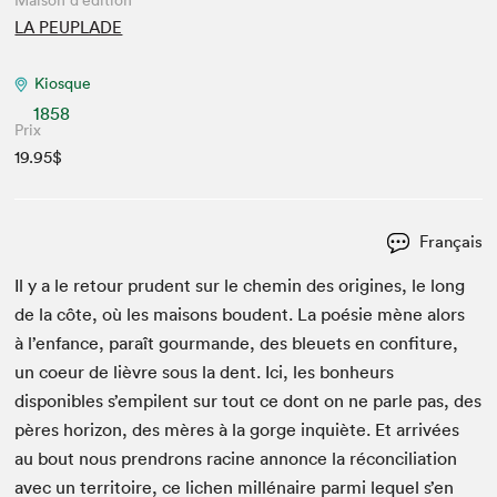
Maison d'édition
LA PEUPLADE
Kiosque
1858
Prix
19.95$
Français
Il y a le retour pru­dent sur le chemin des orig­ines, le long
de la côte, où les maisons boudent. La poésie mène alors
à l’enfance, paraît gour­mande, des bleuets en con­fi­ture,
un coeur de lièvre sous la dent. Ici, les bon­heurs
disponibles s’empilent sur tout ce dont on ne par­le pas, des
pères hori­zon, des mères à la gorge inquiète. Et arrivées
au bout nous pren­drons racine annonce la réc­on­cil­i­a­tion
avec un ter­ri­toire, ce lichen mil­lé­naire par­mi lequel s’en