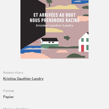
Espace enseignant·e·s
Espace pro
Auteur·rice·s
Kristina Gauthier-Landry
Format
Papier