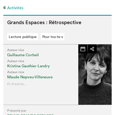
6
Activités
Grands Espaces : Rétrospective
Lecture publique
Pour tou⋅te⋅s
Auteur·rice
Guillaume Corbeil
Auteur·rice
Kristina Gauthier-Landry
Auteur·rice
Maude Nepveu-Villeneuve
Et d'autres...
Présenté par