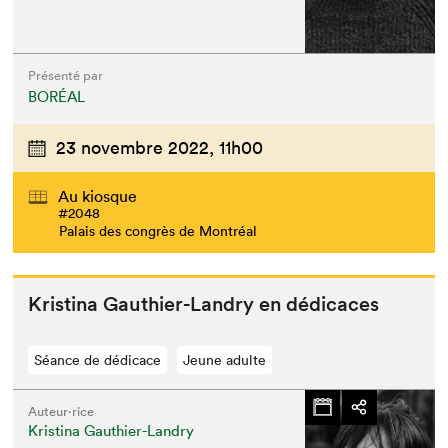
Présenté par
BORÉAL
23 novembre 2022,
11h00
Au kiosque
#2048
Palais des congrès de Montréal
Kristi­na Gau­thi­er-Landry en dédicaces
Séance de dédicace
Jeune adulte
Auteur·rice
Kristina Gauthier-Landry