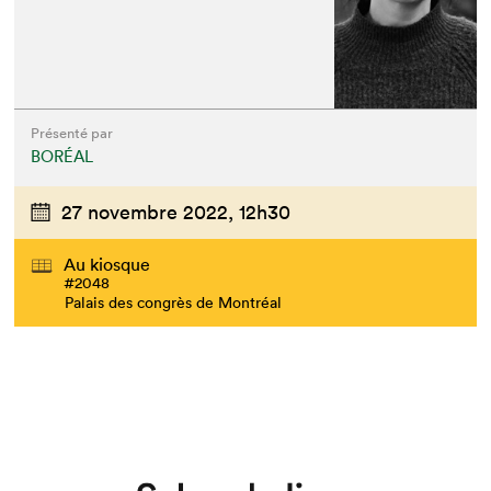
Que cherchez-vous?
Présenté par
BORÉAL
27 novembre 2022,
12h30
Au kiosque
#2048
Palais des congrès de Montréal