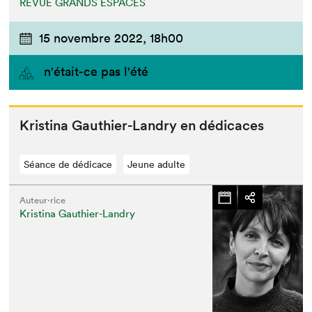
REVUE GRANDS ESPACES
15 novembre 2022,
18h00
n'était-ce pas l'été
Kristi­na Gau­thi­er-Landry en dédicaces
Séance de dédicace
Jeune adulte
Auteur·rice
Kristina Gauthier-Landry