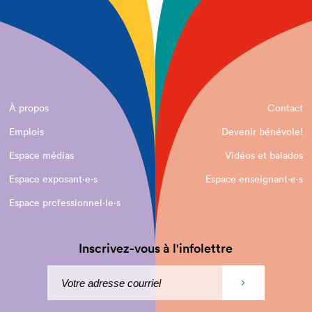
À propos
Contact
Emplois
Devenir bénévole!
Espace médias
Vidéos et balados
Espace exposant·e⋅s
Espace enseignant·e⋅s
Espace professionnel·le⋅s
Inscrivez-vous à l'infolettre