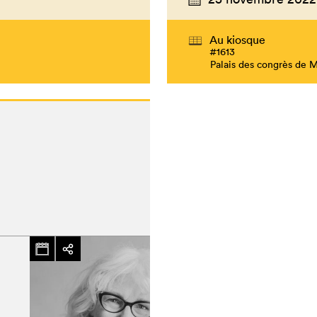
Au kiosque
#1613
Palais des congrès de 