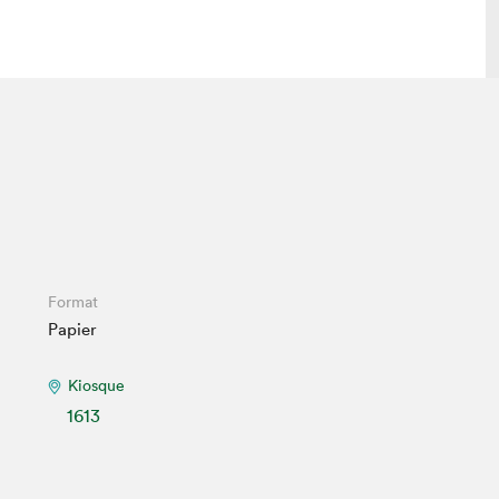
 visite
Nous connaître
lon
À propos
ée
Mission et valeurs
uverture
Équipe
au Salon
Politique de prévention du
Format
harcèlement
Papier
al Traiteur
Politique d’écoresponsabilité
uestions des
e⋅s
Kiosque
1613