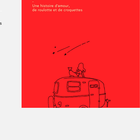
Le Salon dans la ville, espace
organisateur⋅rice
> SLM Pro
s