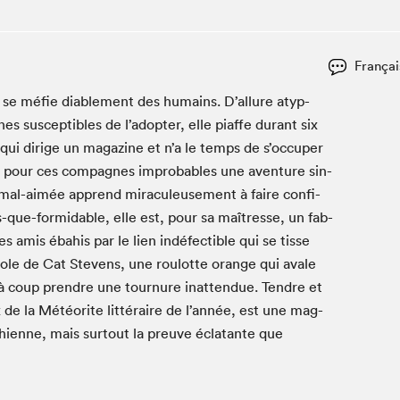
Club de lecture Braindate
Communication-Jeunesse au Salon
Françai
Le Salon dans ta classe
se méfie dia­ble­ment des humains. D’allure atyp­
La Maison des libraires
es sus­cep­ti­bles de l’adopter, elle piaffe durant six
Liseur Public
ui dirige un mag­a­zine et n’a le temps de s’occuper
Vitrine du Festival littéraire international Metropolis
bleu
 pour ces com­pagnes improb­a­bles une aven­ture sin­
La lecture en cadeau
a mal-aimée apprend mirac­uleuse­ment à faire con­fi­
L'Aparté
ue-for­mi­da­ble, elle est, pour sa maîtresse, un fab­
SLM PRO
s amis ébahis par le lien indé­fectible qui se tisse
f­fole de Cat Stevens, une roulotte orange qui avale
à coup pren­dre une tour­nure inat­ten­due. Ten­dre et
ix de la Météorite lit­téraire de l’année, est une mag­
hi­enne, mais surtout la preuve écla­tante que