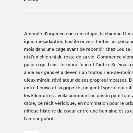
Studio Radio-Canada
Matinées scolaires
Les matins Petits bonheurs (0-5 ans)
Espace Lis-moi MTL (12-18 ans)
Amenée d’urgence dans un refuge, la chi­enne Dina 
ique, mésadap­tée, hos­tile envers toutes les per­son­n
Le grand jeu de lecture à voix haute du Salon
mois dans une cage avant de rebondir chez Louise, q
Espace Montréal-Nord
ni d’un chien ni du reste de sa vie. Com­mence alors
Tapis rouge des écrivain·e·s
gulière qui trans-for­mera l’une et l’autre. Si Dina l
Zone Manga
ance aux gens et à devenir un toutou rien-de-moins-q
La Grande tournée de Bologne (Coin de survie des
uleux miroir, révéla­teur de ses pro­pres impass­es. De
illustrateur·rice·s)
entre Louise et sa gripette, un gen­til sportif qui ra
Espace jeunesse Desjardins
les kilo­mètres : voilà com­ment un des­tin peut tout 
drôle, ce réc­it véridique, en nom­i­na­tion pour le pr
nifique his­toire de coeur entre une humaine et sa c
Archives
l’amour guérit.
SLM 2021