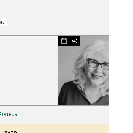
lte
ÉDITEUR
,
19h00