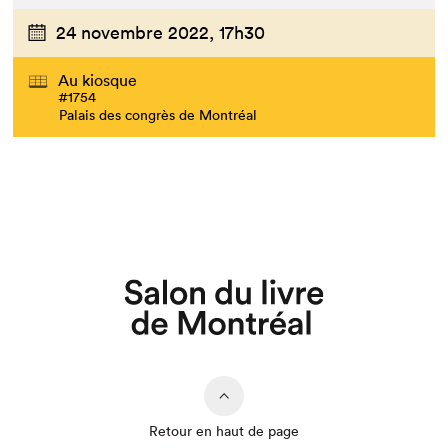
24 novembre 2022,
17h30
Au kiosque
#1754
Palais des congrès de Montréal
Que cherchez-vous?
Retour en haut de page