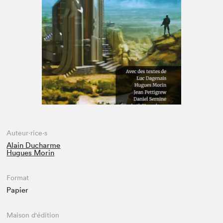
Espace enseignant·e·s
Espace pro
Auteur·rice·s
Alain Ducharme
Hugues Morin
Format
Papier
Maison d'édition