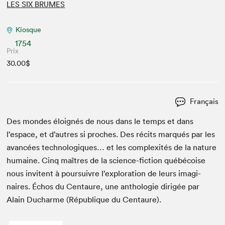
LES SIX BRUMES
Kiosque
1754
Prix
30.00$
Français
Des mon­des éloignés de nous dans le temps et dans
l’espace, et d’autres si proches. Des réc­its mar­qués par les
avancées tech­nologiques… et les com­plex­ités de la nature
humaine. Cinq maîtres de la sci­ence-fic­tion québé­coise
nous invi­tent à pour­suiv­re l’ex­plo­ration de leurs imag­i­
naires. Échos du Cen­tau­re, une antholo­gie dirigée par
Alain Ducharme (République du Centaure).