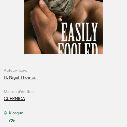
Espace enseignant·e·s
Espace pro
Auteur·rice·s
H. Nigel Thomas
Maison d'édition
GUERNICA
Kiosque
725