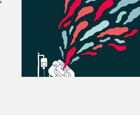
Le Salon dans la ville, espace
s
organisateur⋅rice
> SLM Pro