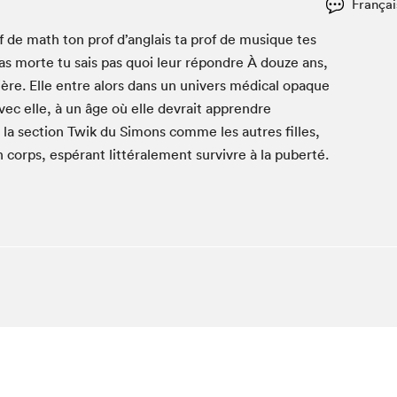
Françai
Club de lecture Braindate
prof de math ton prof d’anglais ta prof de musique tes
Communication-Jeunesse au Salon
as morte tu sais pas quoi leur répon­dre À douze ans,
Le Salon dans ta classe
ère. Elle entre alors dans un univers médi­cal opaque
La Maison des libraires
vec elle, à un âge où elle devrait appren­dre
Liseur Public
ns la sec­tion Twik du Simons comme les autres filles,
Vitrine du Festival littéraire international Metropolis
on corps, espérant lit­térale­ment sur­vivre à la puberté.
bleu
La lecture en cadeau
L'Aparté
SLM PRO
hez-vous?