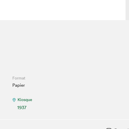
 visite
Nous connaître
lon
À propos
ée
Mission et valeurs
uverture
Équipe
au Salon
Politique de prévention du
Format
harcèlement
Papier
al Traiteur
Politique d’écoresponsabilité
uestions des
e⋅s
Kiosque
1937