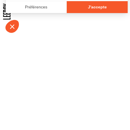
À propos
Contact
Emplois
Devenir bénévo
Espace médias
Vidéos et balad
Espace exposant·e⋅s
Espace enseign
Espace professionnel·le⋅s