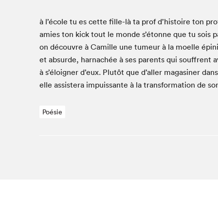
Studio Radio-Canada
à l’école tu es cette fille-là ta prof d’histoire ton 
Matinées scolaires
amies ton kick tout le monde s’étonne que tu sois p
Les matins Petits bonheurs (0-5 ans)
on décou­vre à Camille une tumeur à la moelle épini
Espace Lis-moi MTL (12-18 ans)
et absurde, har­nachée à ses par­ents qui souf­frent a
Le grand jeu de lecture à voix haute du Salon
à s’éloigner d’eux. Plutôt que d’aller mag­a­sin­er da
Espace Montréal-Nord
elle assis­tera impuis­sante à la trans­for­ma­tion de s
Tapis rouge des écrivain·e·s
Poésie
Zone Manga
La Grande tournée de Bologne (Coin de survie des
illustrateur·rice·s)
Espace jeunesse Desjardins
Archives
Que cherc
SLM 2021