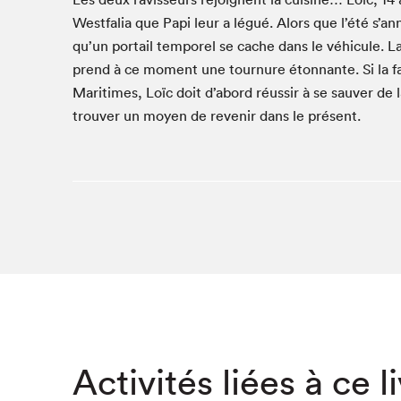
West­falia que Papi leur a légué. Alors que l’été s’a
Studio Radio-Canada
qu’un por­tail tem­porel se cache dans le véhicule. L
Matinées scolaires
prend à ce moment une tour­nure éton­nante. Si la fa
Les matins Petits bonheurs (0-5 ans)
Mar­itimes, Loïc doit d’abord réus­sir à se sauver de 
Espace Lis-moi MTL (12-18 ans)
trou­ver un moyen de revenir dans le présent.
Le grand jeu de lecture à voix haute du Salon
Espace Montréal-Nord
Tapis rouge des écrivain·e·s
Zone Manga
La Grande tournée de Bologne (Coin de survie des
illustrateur·rice·s)
Espace jeunesse Desjardins
Archives
Activités liées à ce l
SLM 2021