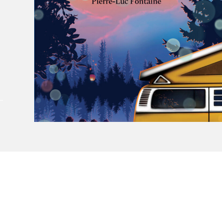
Le Salon dans la ville, espace
organisateur⋅rice
> SLM Pro