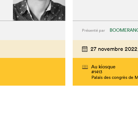
BOOMERANG
Présenté par
27 novembre 2022
Au kiosque
#1413
Palais des congrès de 