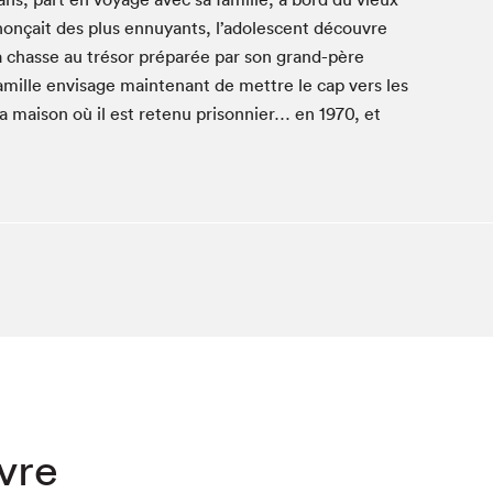
nnonçait des plus ennuyants, l’adolescent décou­vre
Club de lecture Braindate
a chas­se au tré­sor pré­parée par son grand-père
Communication-Jeunesse au Salon
mille envis­age main­tenant de met­tre le cap vers les
Le Salon dans ta classe
la mai­son où il est retenu pris­on­nier… en
1970
, et
La Maison des libraires
Liseur Public
Vitrine du Festival littéraire international Metropolis
bleu
La lecture en cadeau
L'Aparté
SLM PRO
ivre