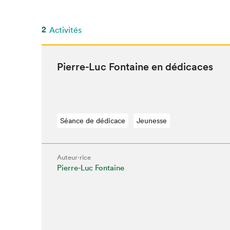
SLM 2020
SLM 2019
2
Activités
SLM 2018
Pierre-Luc Fontaine en dédicaces
Séance de dédicace
Jeunesse
Auteur·rice
Pierre-Luc Fontaine
Que cherc