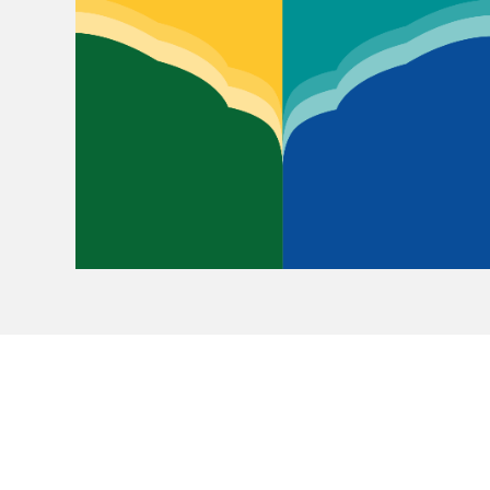
Le Salon dans la ville, espace
organisateur⋅rice
> SLM Pro