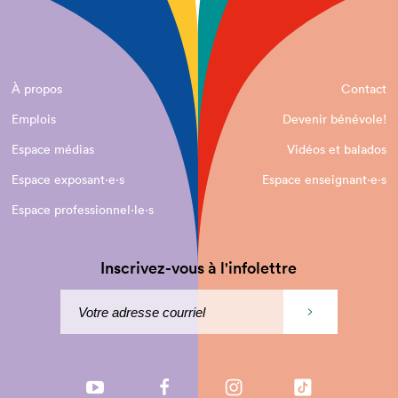
À propos
Contact
Emplois
Devenir bénévole!
Espace médias
Vidéos et balados
Espace exposant·e⋅s
Espace enseignant·e⋅s
Espace professionnel·le⋅s
Inscrivez-vous à l'infolettre