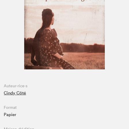
Espace enseignant·e·s
Espace pro
Auteur·rice·s
Cindy Côté
Format
Papier