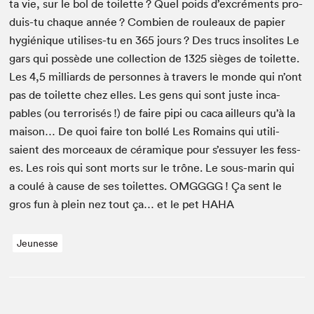
ta vie, sur le bol de toi­lette ? Quel poids d’excréments pro­
duis-tu chaque année ? Com­bi­en de rouleaux de papi­er
hygiénique utilis­es-tu en
365
jours ? Des trucs inso­lites Le
gars qui pos­sède une col­lec­tion de
1325
sièges de toi­lette.
Les
4
,
5
mil­liards de per­son­nes à tra­vers le monde qui n’ont
pas de toi­lette chez elles. Les gens qui sont juste inca­
pables (ou ter­ror­isés !) de faire pipi ou caca ailleurs qu’à la
mai­son… De quoi faire ton bol­lé Les Romains qui util­i­
saient des morceaux de céramique pour s’essuyer les fess­
es. Les rois qui sont morts sur le trône. Le sous-marin qui
a coulé à cause de ses toi­lettes.
OMGGGG
! Ça sent le
gros fun à plein nez tout ça… et le pet
HAHA
Jeunesse