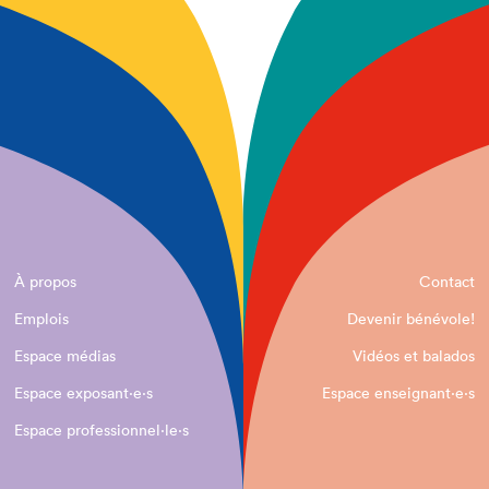
À propos
Contact
Emplois
Devenir bénévole!
Espace médias
Vidéos et balados
Espace exposant·e⋅s
Espace enseignant·e⋅s
Espace professionnel·le⋅s