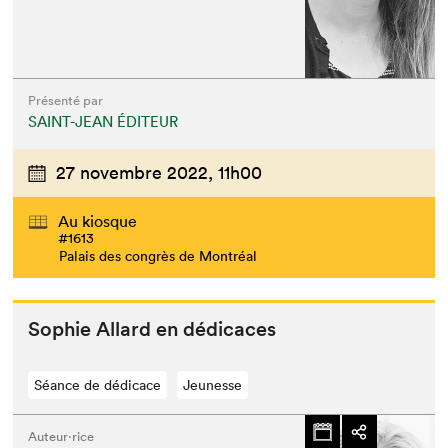
Présenté par
SAINT-JEAN ÉDITEUR
27 novembre 2022,
11h00
Au kiosque
#1613
Palais des congrès de Montréal
Sophie Allard en dédicaces
Séance de dédicace
Jeunesse
Auteur·rice