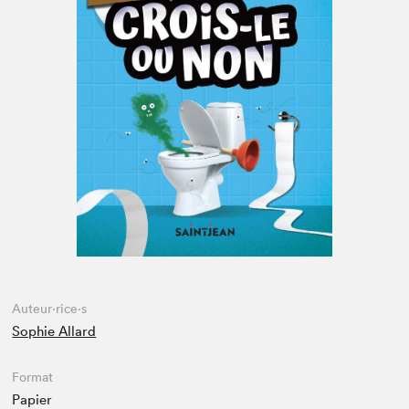
Espace enseignant·e·s
Espace pro
Auteur·rice·s
Sophie Allard
Format
Papier