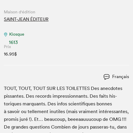
Maison d'édition
SAINT-JEAN ÉDITEUR
Kiosque
1613
Prix
16.95$
Français
TOUT
,
TOUT
,
TOUT
SUR
LES
TOI­LETTES
Des anec­dotes
pis­santes. Des records impres­sion­nants. Des faits his­
toriques mar­quants. Des infos sci­en­tifiques bonnes
à savoir ou telle­ment inutiles (mais vrai­ment intéres­santes,
promis juré !). Et… beau­coup, beeeaau­u­u­coup de
OMG
!!!
De grandes ques­tions Com­bi­en de jours passeras-tu, dans