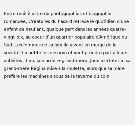
Entre réc­it illus­tré de pho­togra­phies et biogra­phie
romancée, Créa­tures du hasard retrace le quo­ti­di­en d’une
enfant de neuf ans, quelque part dans les années qua­tre-
vingt-dix, au coeur d’un quarti­er pop­u­laire d’Amérique du
Sud. Les femmes de sa famille vivent en marge de la
société. La petite les observe et veut pren­dre part à leurs
activ­ités : Léo, son arrière-grand-mère, joue à la loterie, sa
grand-mère Régi­na mise à la roulette, alors que sa mère
préfère les machines à sous de la tav­erne du coin.