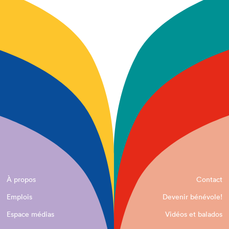
À propos
Contact
Emplois
Devenir bénévole!
Espace médias
Vidéos et balados