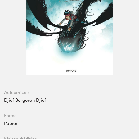
Espace enseignant·e·s
Espace pro
Auteur·rice·s
Djief Bergeron Djief
Format
Papier