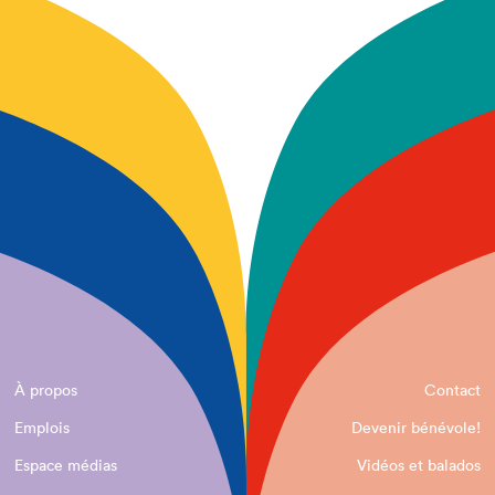
À propos
Contact
Emplois
Devenir bénévole!
Espace médias
Vidéos et balados