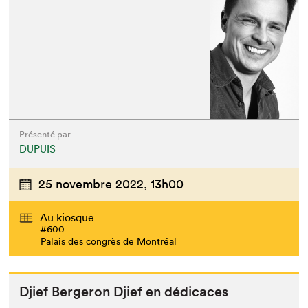
Présenté par
DUPUIS
25 novembre 2022,
13h00
Au kiosque
#600
Palais des congrès de Montréal
Djief Berg­eron Djief en dédicaces