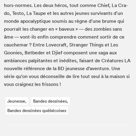
hors-normes. Les deux héros, tout comme Chief, La Cra­
do, Testo, La Taupe et les autres jeunes sur­vivants d’un
monde apoc­a­lyp­tique soumis au règne d’une brume qui
pour­rait les chang­er en « baveux » — des zom­bies sans
âme — vont-ils enfin com­pren­dre com­ment sor­tir de ce
cauchemar ? Entre Love­craft, Stranger Things et Les
Goonies, Betbed­er et Djief com­posent une saga aux
ambiances pal­pi­tantes et inédites, faisant de Créa­tures
LA
nou­velle référence de la
BD
jeunesse d’aven­ture. Une
série qu’on vous décon­seille de lire tout seul à la mai­son si
vous craignez les frissons !
Jeunesse,
Bandes dessinées,
Bandes dessinées québécoises