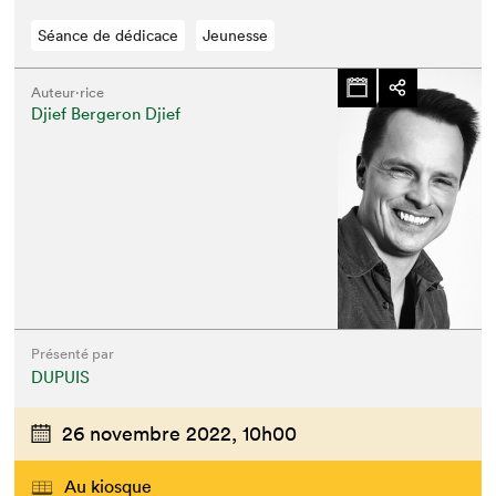
Séance de dédicace
Jeunesse
Auteur·rice
Djief Bergeron Djief
Présenté par
DUPUIS
26 novembre 2022,
10h00
Au kiosque