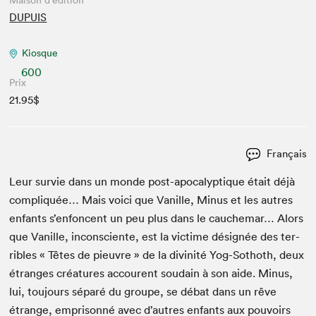
Maison d'édition
DUPUIS
Kiosque
600
Prix
21.95$
Français
Leur survie dans un monde post-apoc­a­lyp­tique était déjà
com­pliquée… Mais voici que Vanille, Minus et les autres
enfants s’en­fon­cent un peu plus dans le cauchemar… Alors
que Vanille, incon­sciente, est la vic­time désignée des ter­
ri­bles « Têtes de pieu­vre » de la divinité Yog-Sothoth, deux
étranges créa­tures accourent soudain à son aide. Minus,
lui, tou­jours séparé du groupe, se débat dans un rêve
étrange, empris­on­né avec d’autres enfants aux pou­voirs