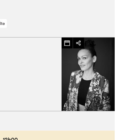
lte
,
12h00