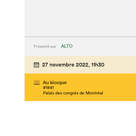
ALTO
Présenté par
27 novembre 2022,
11h30
Au kiosque
#1841
Palais des congrès de Montréal