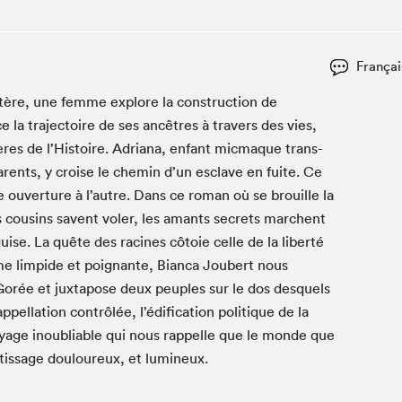
Club de lecture Braindate
Communication-Jeunesse au Salon
Françai
Le Salon dans ta classe
tère, une femme explore la con­struc­tion de
La Maison des libraires
 la tra­jec­toire de ses ancêtres à tra­vers des vies,
Liseur Public
es de l’Histoire. Adri­ana, enfant mic­maque trans­
Vitrine du Festival littéraire international Metropolis
bleu
r­ents, y croise le chemin d’un esclave en fuite. Ce
La lecture en cadeau
ne ouver­ture à l’autre. Dans ce roman où se brouille la
L'Aparté
les cousins savent vol­er, les amants secrets marchent
SLM PRO
uise. La quête des racines côtoie celle de la lib­erté
me limpi­de et poignante, Bian­ca Jou­bert nous
 Gorée et jux­ta­pose deux peu­ples sur le dos desquels
ppellation con­trôlée, l’édification poli­tique de la
­age inou­bli­able qui nous rap­pelle que le monde que
étis­sage douloureux, et lumineux.