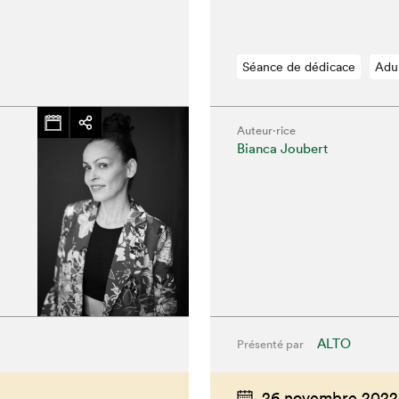
Séance de dédicace
Adu
Auteur·rice
Bianca Joubert
hez-vous?
ALTO
Présenté par
26 novembre 2022