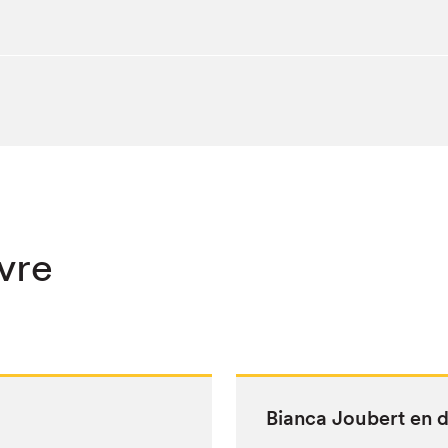
ivre
Bian­ca Jou­bert en 