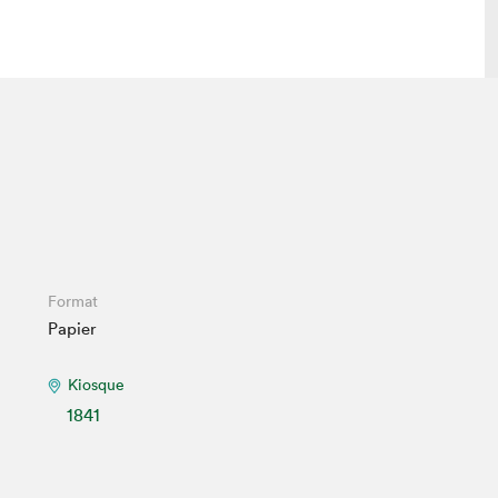
 visite
Nous connaître
lon
À propos
ée
Mission et valeurs
uverture
Équipe
au Salon
Politique de prévention du
Format
harcèlement
Papier
al Traiteur
Politique d’écoresponsabilité
uestions des
e⋅s
Kiosque
1841