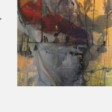
Le Salon dans la ville, espace
organisateur⋅rice
> SLM Pro
s