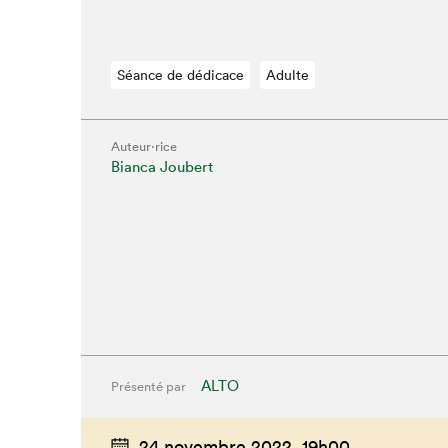
Séance de dédicace
Adulte
Auteur·rice
Bianca Joubert
Que cherc
ALTO
Présenté par
24 novembre 2022,
19h00