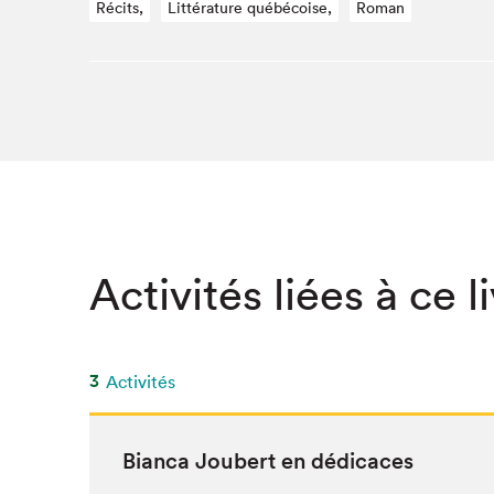
Récits,
Littérature québécoise,
Roman
SLM 2020
SLM 2019
SLM 2018
Activités liées à ce l
3
Activités
Bian­ca Jou­bert en dédicaces