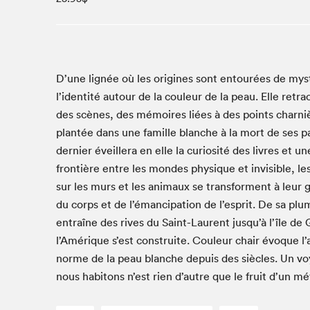
Studio Radio-Canada
Matinées scolaires
Les matins Petits bonheurs (0-5 ans)
Espace Lis-moi MTL (12-18 ans)
D’une lignée où les orig­ines sont entourées de mys­
l’identité autour de la couleur de la peau. Elle retrace
Le grand jeu de lecture à voix haute du Salon
des scènes, des mémoires liées à des points charnièr
Espace Montréal-Nord
plan­tée dans une famille blanche à la mort de ses pa
Tapis rouge des écrivain·e·s
dernier éveillera en elle la curiosité des livres et u
Zone Manga
fron­tière entre les mon­des physique et invis­i­ble, 
La Grande tournée de Bologne (Coin de survie des
sur les murs et les ani­maux se trans­for­ment à leur g
illustrateur·rice·s)
du corps et de l’émancipation de l’esprit. De sa plu
Espace jeunesse Desjardins
entraîne des rives du Saint-Lau­rent jusqu’à l’île de
l’Amérique s’est con­stru­ite. Couleur chair évoque l’a
norme de la peau blanche depuis des siè­cles. Un voy
Archives
nous habitons n’est rien d’autre que le fruit d’un m
SLM 2021