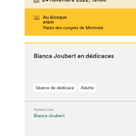
Au kiosque
#1841
Palais des congrès de Montréal
Bian­ca Jou­bert en dédicaces
Séance de dédicace
Adulte
Auteur·rice
Bianca Joubert