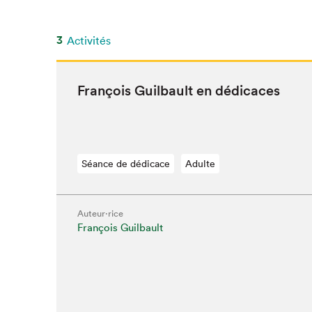
SLM 2020
SLM 2019
3
Activités
SLM 2018
François Guil­bault en dédicaces
Séance de dédicace
Adulte
Auteur·rice
François Guilbault