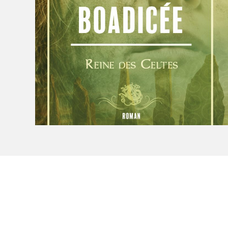
Le Salon dans la ville, espace
organisateur⋅rice
> SLM Pro