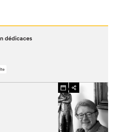
en dédicaces
lte