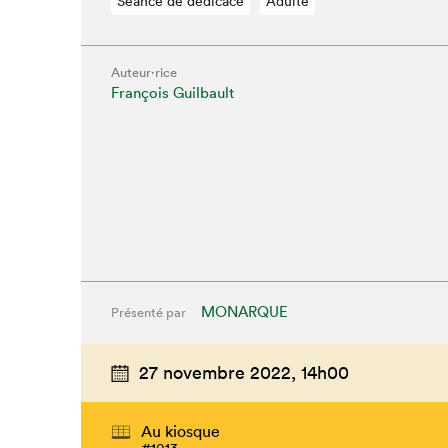
Séance de dédicace
Adulte
Auteur·rice
François Guilbault
MONARQUE
Présenté par
27 novembre 2022,
14h00
Au kiosque
#1013