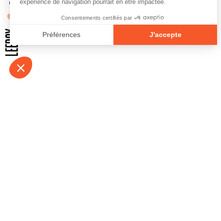
À propos
Contact
Emplois
Devenir bénévo
Espace médias
Vidéos et balad
Espace exposant·e⋅s
Espace enseign