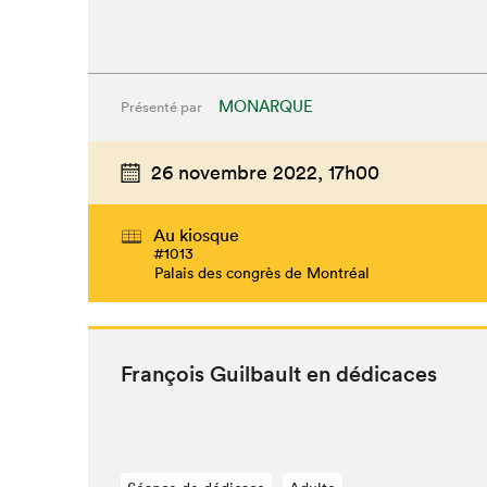
MONARQUE
Présenté par
26 novembre 2022,
17h00
Au kiosque
Que cherc
#1013
Palais des congrès de Montréal
François Guil­bault en dédicaces