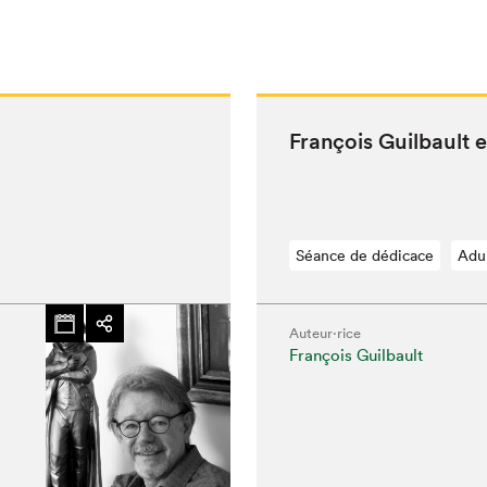
François Guil­bault 
Séance de dédicace
Adu
Auteur·rice
François Guilbault