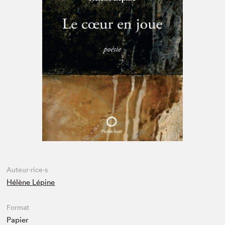
Espace enseignant·e·s
Espace pro
Auteur·rice·s
Hélène Lépine
Format
Papier