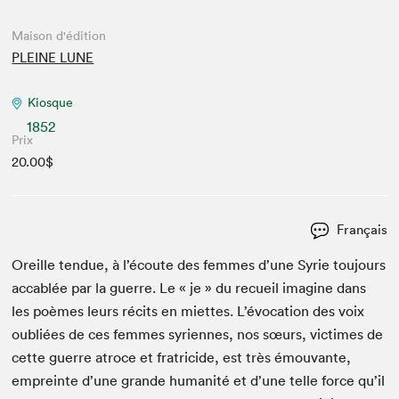
Maison d'édition
PLEINE LUNE
Kiosque
1852
Prix
20.00$
Français
Oreille ten­due, à l’écoute des femmes d’une Syrie tou­jours
acca­blée par la guerre. Le « je » du recueil imag­ine dans
les poèmes leurs réc­its en miettes. L’évocation des voix
oubliées de ces femmes syri­ennes, nos sœurs, vic­times de
cette guerre atroce et frat­ri­cide, est très émou­vante,
empreinte d’une grande human­ité et d’une telle force qu’il