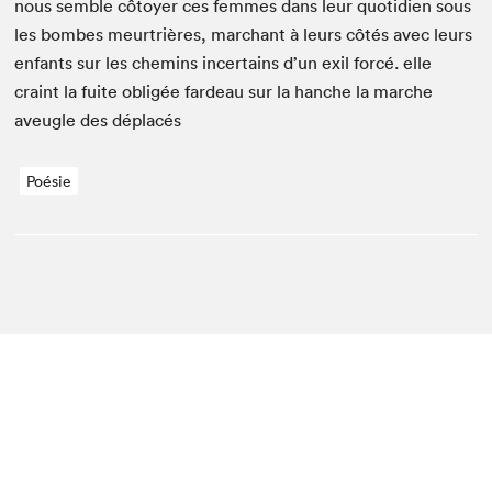
nous sem­ble côtoy­er ces femmes dans leur quo­ti­di­en sous
les bombes meur­trières, marchant à leurs côtés avec leurs
enfants sur les chemins incer­tains d’un exil for­cé. elle
craint la fuite oblig­ée fardeau sur la hanche la marche
aveu­gle des déplacés
Poésie