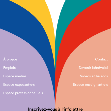
À propos
Contact
Emplois
Devenir bénévole!
Espace médias
Vidéos et balados
Espace exposant·e⋅s
Espace enseignant·e⋅s
Espace professionnel·le⋅s
Inscrivez-vous à l'infolettre