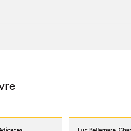
ivre
édicaces
Luc Belle­mare
‚
Char