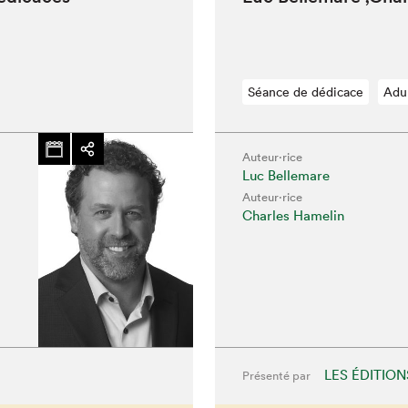
hez-vous?
Séance de dédicace
Adu
Auteur·rice
Luc Bellemare
Auteur·rice
Charles Hamelin
LES ÉDITION
Présenté par