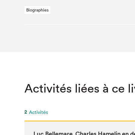
SLM 2020
Biographies
SLM 2019
SLM 2018
Activités liées à ce l
2
Activités
Luc Belle­mare
‚
Charles Hamelin en d