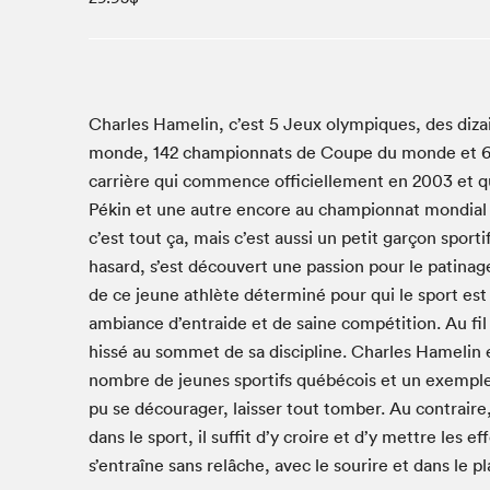
Studio Radio-Canada
Matinées scolaires
Les matins Petits bonheurs (0-5 ans)
Espace Lis-moi MTL (12-18 ans)
Charles Hamelin, c’est
5
Jeux olympiques, des diz
monde,
142
cham­pi­onnats de Coupe du monde et
Le grand jeu de lecture à voix haute du Salon
car­rière qui com­mence offi­cielle­ment en
2003
et q
Espace Montréal-Nord
Pékin et une autre encore au cham­pi­onnat mon­di­al
Tapis rouge des écrivain·e·s
c’est tout ça, mais c’est aus­si un petit garçon sporti
Zone Manga
hasard, s’est décou­vert une pas­sion pour le pati­nag
La Grande tournée de Bologne (Coin de survie des
de ce jeune ath­lète déter­miné pour qui le sport es
illustrateur·rice·s)
ambiance d’entraide et de saine com­péti­tion. Au fil 
Espace jeunesse Desjardins
hissé au som­met de sa dis­ci­pline. Charles Hameli
nom­bre de jeunes sportifs québé­cois et un exem­ple de
pu se décourager, laiss­er tout tomber. Au con­traire, 
Archives
dans le sport, il suf­fit d’y croire et d’y met­tre les 
s’entraîne sans relâche, avec le sourire et dans le pla
SLM 2021