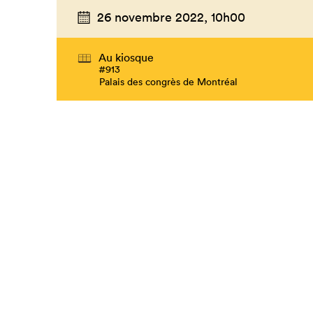
26 novembre 2022,
10h00
Au kiosque
#913
Palais des congrès de Montréal