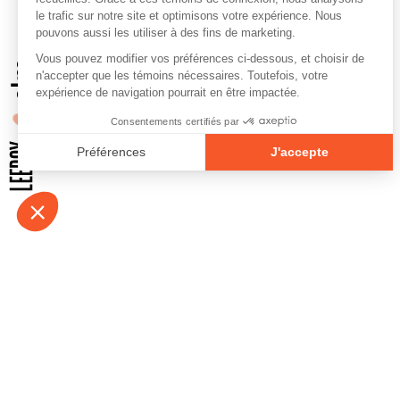
À propos
Contact
Emplois
Devenir bénévo
Espace médias
Vidéos et balad