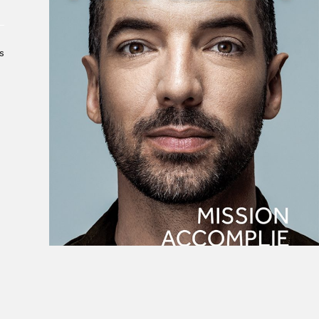
Le Salon dans la ville, espace
organisateur⋅rice
> SLM Pro
s