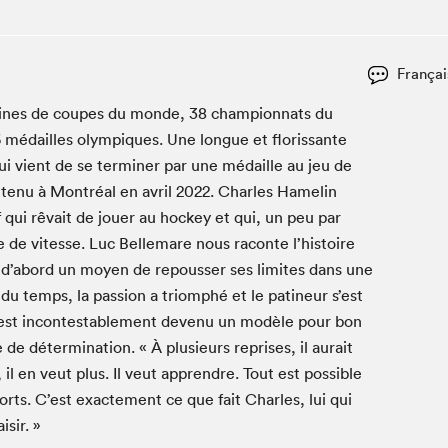
Club de lecture Braindate
Communication-Jeunesse au Salon
Françai
Le Salon dans ta classe
aines de coupes du monde,
La Maison des libraires
38
cham­pi­onnats du
6
médailles olympiques. Une longue et floris­sante
Liseur Public
ui vient de se ter­min­er par une médaille au jeu de
Vitrine du Festival littéraire international Metropolis
bleu
 tenu à Mon­tréal en avril
2022
. Charles Hamelin
La lecture en cadeau
f qui rêvait de jouer au hock­ey et qui, un peu par
L'Aparté
e de vitesse. Luc Belle­mare nous racon­te l’histoire
SLM PRO
t d’abord un moyen de repouss­er ses lim­ites dans une
du temps, la pas­sion a tri­om­phé et le patineur s’est
n est incon­testable­ment devenu un mod­èle pour bon
 déter­mi­na­tion. « À plusieurs repris­es, il aurait
il en veut plus. Il veut appren­dre. Tout est pos­si­ble
efforts. C’est exacte­ment ce que fait Charles, lui qui
isir. »