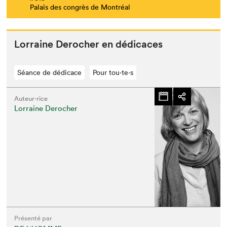
Palais des congrès de Montréal
Lor­raine Derocher en dédicaces
Séance de dédicace
Pour tou⋅te⋅s
Auteur·rice
Lorraine Derocher
Présenté par