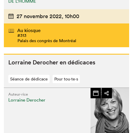
DE L'HOMME
27 novembre 2022,
10h00
Au kiosque
#313
Palais des congrès de Montréal
Lor­raine Derocher en dédicaces
Séance de dédicace
Pour tou⋅te⋅s
Auteur·rice
Lorraine Derocher