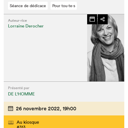
Séance de dédicace
Pour tou⋅te⋅s
Auteur·rice
Lorraine Derocher
Présenté par
DE L'HOMME
26 novembre 2022,
19h00
Au kiosque
#313