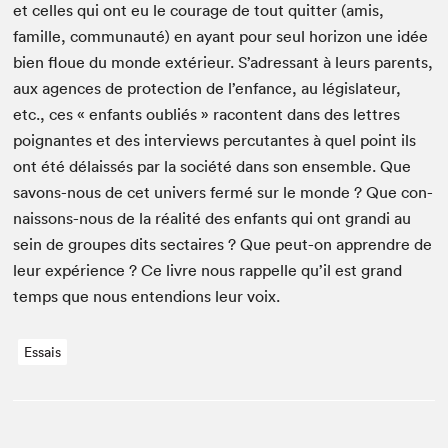
et celles qui ont eu le courage de tout quit­ter (amis,
famille, com­mu­nauté) en ayant pour seul hori­zon une idée
bien floue du monde extérieur. S’adressant à leurs par­ents,
aux agences de pro­tec­tion de l’enfance, au lég­is­la­teur,
etc., ces « enfants oubliés » racon­tent dans des let­tres
poignantes et des inter­views per­cu­tantes à quel point ils
ont été délais­sés par la société dans son ensem­ble. Que
savons-nous de cet univers fer­mé sur le monde ? Que con­
nais­sons-nous de la réal­ité des enfants qui ont gran­di au
sein de groupes dits sec­taires ? Que peut-on appren­dre de
leur expéri­ence ? Ce livre nous rap­pelle qu’il est grand
temps que nous enten­dions leur voix.
Essais