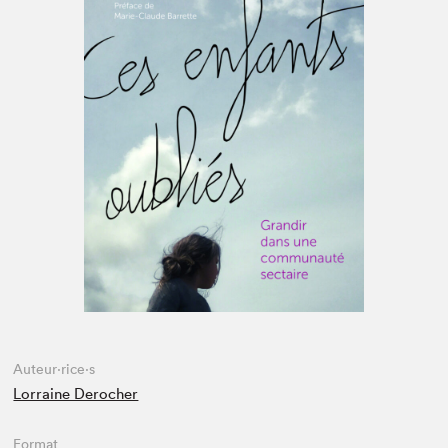
Espace enseignant·e·s
Espace pro
Auteur·rice·s
Lorraine Derocher
Format