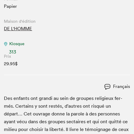
Papier
Maison d'édition
DE L'HOMME
Kiosque
313
Prix
29.95$
Français
Des enfants ont gran­di au sein de groupes religieux fer­
més. Cer­tains y sont restés, d’autres ont risqué un
départ… Cet ouvrage donne la parole à des per­son­nes
ayant vécu dans des groupes sec­taires et qui ont quit­té ce
milieu pour choisir la lib­erté. Il livre le témoignage de ceux