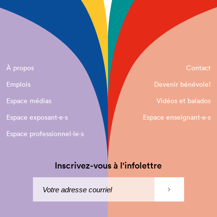
À propos
Contact
Emplois
Devenir bénévole!
Espace médias
Vidéos et balados
Espace exposant·e⋅s
Espace enseignant·e⋅s
Espace professionnel·le⋅s
Inscrivez-vous à l'infolettre