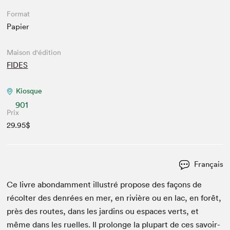
Format
Papier
Maison d'édition
FIDES
Kiosque
901
Prix
29.95$
Français
Ce livre abon­dam­ment illus­tré pro­pose des façons de
récolter des den­rées en mer, en riv­ière ou en lac, en forêt,
près des routes, dans les jardins ou espaces verts, et
même dans les ruelles. Il pro­longe la plu­part de ces savoir-