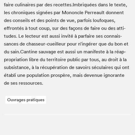
faire culi­naires par des recettes.​Imbriquées dans le texte,
les chroniques signées par Monon­cle Per­reault don­nent
des con­seils et des points de vue, par­fois loufo­ques,
effron­tés à tout coup, sur des façons de faire ou des atti­
tudes. Le lecteur est aus­si invité à par­faire ses con­nais­
sances de chas­seur-cueilleur pour n’ingérer que du bon et
du sain.​Can­tine sauvage est aus­si un man­i­feste à la réap­
pro­pri­a­tion libre du ter­ri­toire pub­lic par tous, au droit à la
sub­sis­tance, à la récupéra­tion de savoirs sécu­laires qui ont
établi une pop­u­la­tion prospère, mais dev­enue igno­rante
de ses ressources.
Ouvrages pratiques