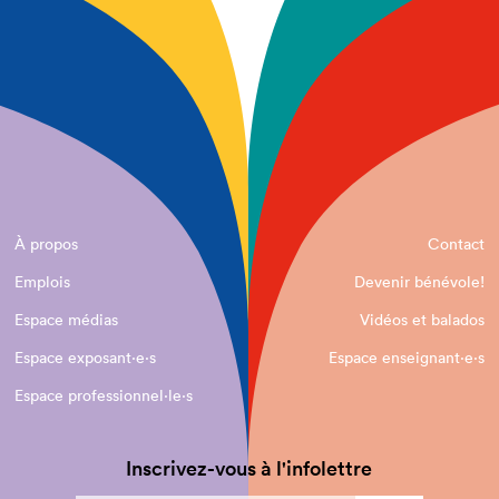
À propos
Contact
Emplois
Devenir bénévole!
Espace médias
Vidéos et balados
Espace exposant·e⋅s
Espace enseignant·e⋅s
Espace professionnel·le⋅s
Inscrivez-vous à l'infolettre