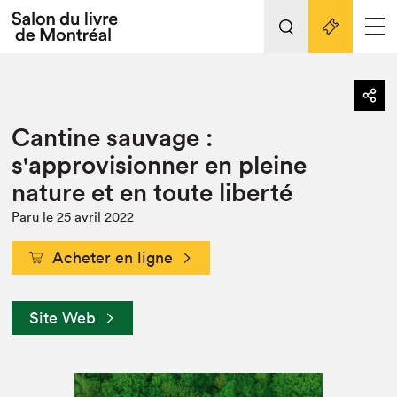
Tout sur l'édition 2022
Nos activités
retour
Cantine sauvage :
Actualités
Liens pratiques
s'approvisionner en pleine
nature et en toute liberté
Édition 2022
Vidéos et Balados
Paru le 25 avril 2022
Planifier sa visite
Acheter en ligne
Club de lecture Braindate
Nous connaître
Site Web
Projets partenaires 2022
Espace médias
Espace exposant⋅e⋅s
Archives