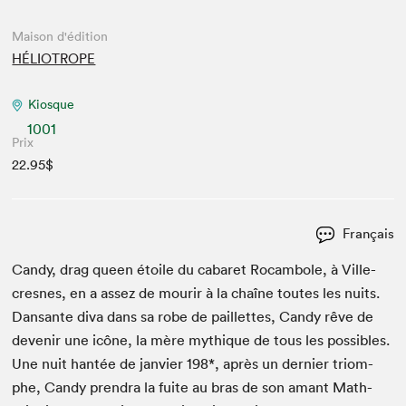
Maison d'édition
HÉLIOTROPE
Kiosque
1001
Prix
22.95$
Français
Can­dy, drag queen étoile du cabaret Rocam­bole, à Vil­le­
cresnes, en a assez de mourir à la chaîne toutes les nuits.
Dansante diva dans sa robe de pail­lettes, Can­dy rêve de
devenir une icône, la mère mythique de tous les pos­si­bles.
Une nuit han­tée de jan­vi­er
198
*, après un dernier tri­om­
phe, Can­dy pren­dra la fuite au bras de son amant Math­