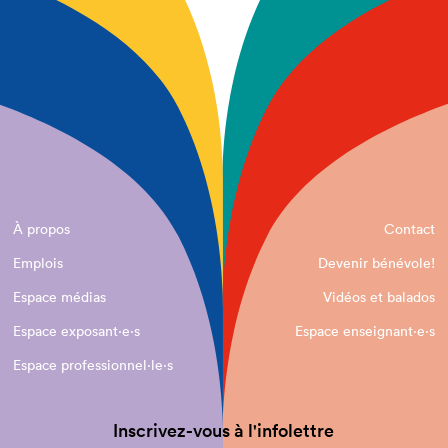
À propos
Contact
Emplois
Devenir bénévole!
Espace médias
Vidéos et balados
Espace exposant·e⋅s
Espace enseignant·e⋅s
Espace professionnel·le⋅s
Inscrivez-vous à l'infolettre