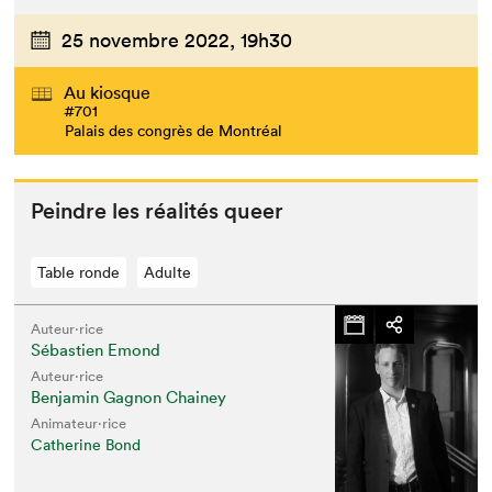
25 novembre 2022,
19h30
Au kiosque
#701
Palais des congrès de Montréal
Pein­dre les réal­ités queer
Table ronde
Adulte
Auteur·rice
Sébastien Emond
Auteur·rice
Benjamin Gagnon Chainey
Animateur⋅rice
Catherine Bond