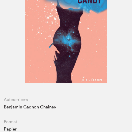
Espace enseignant·e·s
Espace pro
Auteur·rice·s
Benjamin Gagnon Chainey
Format
Papier