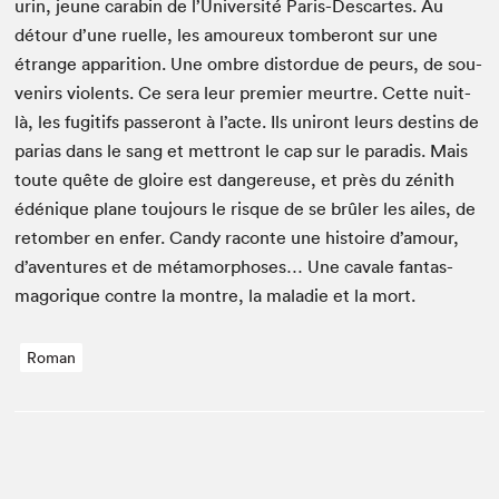
urin, jeune cara­bin de l’Université Paris-Descartes. Au
détour d’une ruelle, les amoureux tomberont sur une
étrange appari­tion. Une ombre dis­tor­due de peurs, de sou­
venirs vio­lents. Ce sera leur pre­mier meurtre. Cette nuit-
là, les fugi­tifs passeront à l’acte. Ils uniront leurs des­tins de
parias dans le sang et met­tront le cap sur le par­adis. Mais
toute quête de gloire est dan­gereuse, et près du zénith
édénique plane tou­jours le risque de se brûler les ailes, de
retomber en enfer. Can­dy racon­te une his­toire d’amour,
d’aventures et de méta­mor­phoses… Une cav­ale fan­tas­
magorique con­tre la mon­tre, la mal­adie et la mort.
Roman