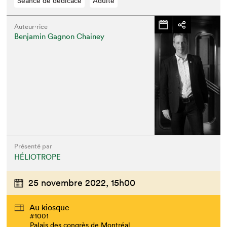
Séance de dédicace
Adulte
Auteur·rice
Benjamin Gagnon Chainey
Présenté par
HÉLIOTROPE
25 novembre 2022,
15h00
Au kiosque
#1001
Palais des congrès de Montréal