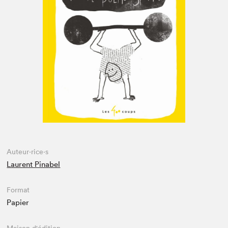
Espace enseignant·e·s
Espace pro
Auteur·rice·s
Laurent Pinabel
Format
Papier