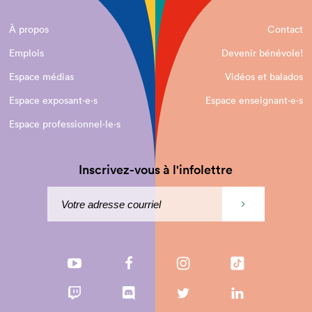
À propos
Contact
Emplois
Devenir bénévole!
Espace médias
Vidéos et balados
Espace exposant·e⋅s
Espace enseignant·e⋅s
Espace professionnel·le⋅s
Inscrivez-vous à l'infolettre