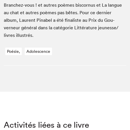
Branchez-vous ! et autres poèmes bis­cor­nus et La langue
au chat et autres poèmes pas bêtes. Pour ce dernier
album, Lau­rent Pin­abel a été final­iste au Prix du Gou­
verneur général dans la caté­gorie Lit­téra­ture jeunesse/​
livres illustrés.
Poésie,
Adolescence
Activités liées à ce livre