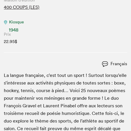
Maison d'édition
400 COUPS (LES)
Kiosque
1948
Prix
22.95$
Français
La langue française, c’est tout un sport ! Surtout lorsqu’elle
s’intéresse aux activ­ités physiques de toutes sortes : boxe,
hock­ey, ten­nis, course à pied… Voici
25
nou­veaux poèmes
pour main­tenir vos méninges en grande forme ! Le duo
François Grav­el et Lau­rent Pin­abel offre aux lecteurs son
troisième recueil de poésie humoris­tique. Cette fois-ci, le
duo explore le thème des sports, de l’athlète au sportif de
salon. Ce recueil fait preuve du même esprit décalé que