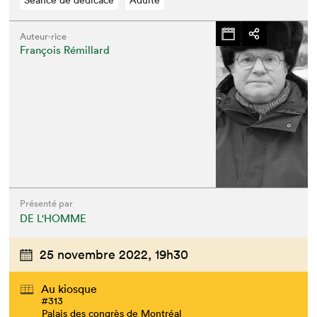
Séance de dédicace
Adulte
Auteur·rice
François Rémillard
Présenté par
DE L'HOMME
25 novembre 2022,
19h30
Au kiosque
#313
Palais des congrès de Montréal