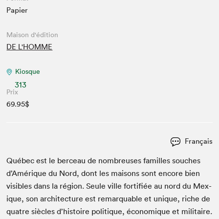
Papier
Maison d'édition
DE L'HOMME
Kiosque
313
Prix
69.95$
Français
Québec est le berceau de nom­breuses familles souch­es
d’Amérique du Nord, dont les maisons sont encore bien
vis­i­bles dans la région. Seule ville for­ti­fiée au nord du Mex­
ique, son archi­tec­ture est remar­quable et unique, riche de
qua­tre siè­cles d’histoire poli­tique, économique et mil­i­taire.