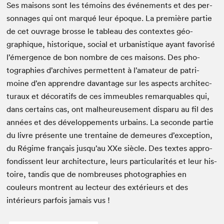
Ses maisons sont les témoins des événe­ments et des per­
son­nages qui ont mar­qué leur époque. La pre­mière par­tie
de cet ouvrage brosse le tableau des con­textes géo­
graphique, his­torique, social et urban­is­tique ayant favorisé
l’émergence de bon nom­bre de ces maisons. Des pho­
togra­phies d’archives per­me­t­tent à l’amateur de pat­ri­
moine d’en appren­dre davan­tage sur les aspects archi­tec­
turaux et déco­rat­ifs de ces immeubles remar­quables qui,
dans cer­tains cas, ont mal­heureuse­ment dis­paru au fil des
années et des développe­ments urbains. La sec­onde par­tie
du livre présente une trentaine de demeures d’exception,
du Régime français jusqu’au XXe siè­cle. Des textes appro­
fondis­sent leur archi­tec­ture, leurs par­tic­u­lar­ités et leur his­
toire, tan­dis que de nom­breuses pho­togra­phies en
couleurs mon­trent au lecteur des extérieurs et des
intérieurs par­fois jamais vus !