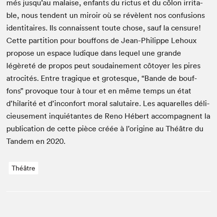
més jusqu’au malaise, enfants du ric­tus et du côlon irri­ta­
ble, nous ten­dent un miroir où se révè­lent nos con­fu­sions
iden­ti­taires. Ils con­nais­sent toute chose, sauf la cen­sure!
Cette par­ti­tion pour bouf­fons de Jean-Philippe Lehoux
pro­pose un espace ludique dans lequel une grande
légèreté de pro­pos peut soudaine­ment côtoy­er les pires
atroc­ités. Entre trag­ique et grotesque,
“
Bande de bouf­
fons” provoque tour à tour et en même temps un état
d’hilarité et d’inconfort moral salu­taire. Les aquarelles déli­
cieuse­ment inquié­tantes de Reno Hébert accom­pa­g­nent la
pub­li­ca­tion de cette pièce créée à l’origine au Théâtre du
Tan­dem en
2020
.
Théâtre