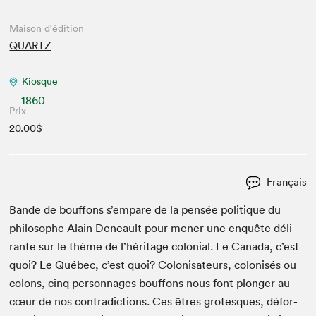
Maison d'édition
QUARTZ
Kiosque
1860
Prix
20.00$
Français
Bande de bouf­fons s’empare de la pen­sée poli­tique du
philosophe Alain Deneault pour men­er une enquête déli­
rante sur le thème de l’héritage colo­nial. Le Cana­da, c’est
quoi? Le Québec, c’est quoi? Colonisa­teurs, colonisés ou
colons, cinq per­son­nages bouf­fons nous font plonger au
cœur de nos con­tra­dic­tions. Ces êtres grotesques, défor­