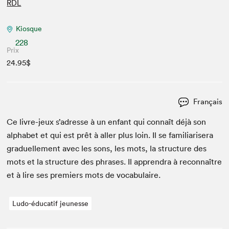
RDL
Kiosque
228
Prix
24.95$
Français
Ce livre-jeux s’adresse à un enfant qui con­naît déjà son
alpha­bet et qui est prêt à aller plus loin. Il se famil­iaris­era
gradu­elle­ment avec les sons, les mots, la struc­ture des
mots et la struc­ture des phras­es. Il appren­dra à recon­naître
et à lire ses pre­miers mots de vocabulaire.
Ludo-éducatif jeunesse