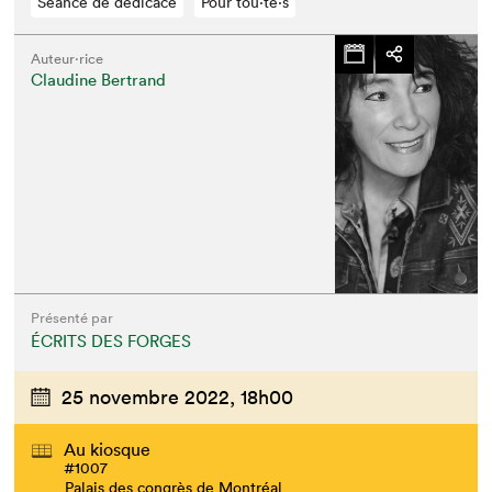
Séance de dédicace
Pour tou⋅te⋅s
Auteur·rice
Claudine Bertrand
Présenté par
ÉCRITS DES FORGES
25 novembre 2022,
18h00
Au kiosque
#1007
Palais des congrès de Montréal