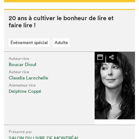
20
ans à cul­tiv­er le bon­heur de lire et
faire lire !
Événement spécial
Adulte
Auteur·rice
Boucar Diouf
Auteur·rice
Claudia Larochelle
Animateur⋅rice
Delphine Coppé
Présenté par
SALON DU LIVRE DE MONTRÉAL