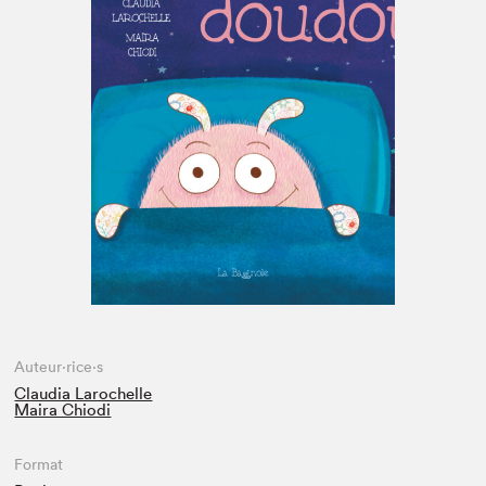
Espace enseignant·e·s
Espace pro
Auteur·rice·s
Claudia Larochelle
Maira Chiodi
Format