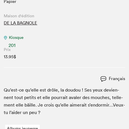
Papier
Maison d'édition
DE LA BAGNOLE
Kiosque
201
Prix
13.95$
Français
Qu’est-ce qu’elle est drôle, la doudou ! Ses yeux devi­en­
nent tout petits et elle pour­rait avaler des mouch­es, telle­
ment elle bâille. Je crois qu’elle aimerait s’endormir…Veux-
tu l’aider un peu ?
Albums jeunesse