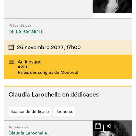
Présenté par
DE LA BAGNOLE
26 novembre 2022,
17h00
Au kiosque
#201
Palais des congrès de Montréal
Clau­dia Larochelle en dédicaces
Séance de dédicace
Jeunesse
Auteur·rice
Claudia Larochelle