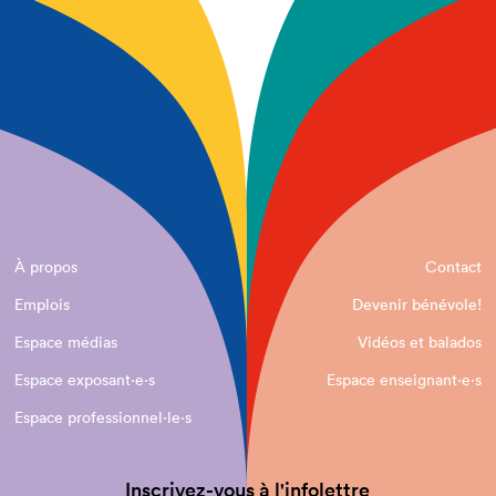
À propos
Contact
Emplois
Devenir bénévole!
Espace médias
Vidéos et balados
Espace exposant·e⋅s
Espace enseignant·e⋅s
Espace professionnel·le⋅s
Inscrivez-vous à l'infolettre