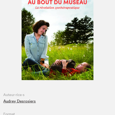
Espace enseignant·e·s
Espace pro
Auteur·rice·s
Audrey Desrosiers
Format