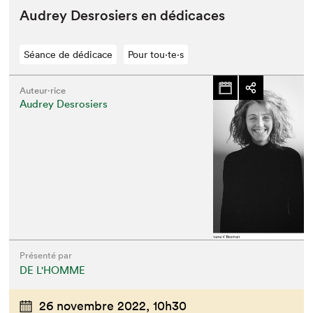
Audrey Desrosiers en dédicaces
Séance de dédicace
Pour tou⋅te⋅s
Auteur·rice
Audrey Desrosiers
Présenté par
DE L'HOMME
26 novembre 2022,
10h30