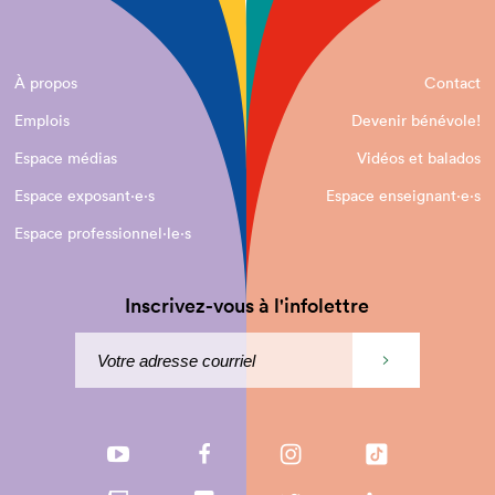
À propos
Contact
Emplois
Devenir bénévole!
Espace médias
Vidéos et balados
Espace exposant·e⋅s
Espace enseignant·e⋅s
Espace professionnel·le⋅s
Inscrivez-vous à l'infolettre