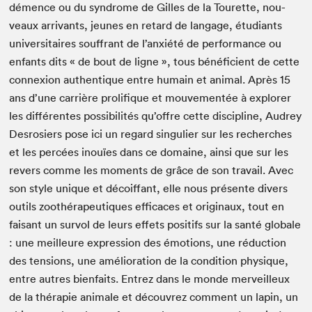
démence ou du syn­drome de Gilles de la Tourette, nou­
veaux arrivants, jeunes en retard de lan­gage, étu­di­ants
uni­ver­si­taires souf­frant de l’anxiété de per­for­mance ou
enfants dits « de bout de ligne », tous béné­fi­cient de cette
con­nex­ion authen­tique entre humain et ani­mal. Après
15
ans d’une car­rière pro­lifique et mou­ve­men­tée à explor­er
les dif­férentes pos­si­bil­ités qu’offre cette dis­ci­pline, Audrey
Desrosiers pose ici un regard sin­guli­er sur les recherch­es
et les per­cées inouïes dans ce domaine, ain­si que sur les
revers comme les moments de grâce de son tra­vail. Avec
son style unique et décoif­fant, elle nous présente divers
out­ils zoothérapeu­tiques effi­caces et orig­in­aux, tout en
faisant un sur­vol de leurs effets posi­tifs sur la san­té glob­ale
: une meilleure expres­sion des émo­tions, une réduc­tion
des ten­sions, une amélio­ra­tion de la con­di­tion physique,
entre autres bien­faits. Entrez dans le monde mer­veilleux
de la thérapie ani­male et décou­vrez com­ment un lapin, un