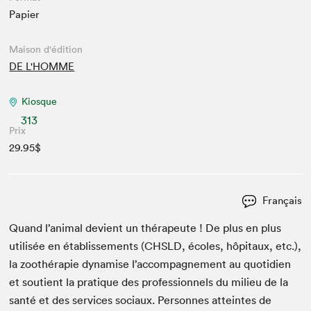
Papier
Maison d'édition
DE L'HOMME
Kiosque
313
Prix
29.95$
Français
Quand l’animal devient un thérapeute ! De plus en plus
util­isée en étab­lisse­ments (
CHSLD
, écoles, hôpi­taux, etc.),
la zoothérapie dynamise l’accompagnement au quo­ti­di­en
et sou­tient la pra­tique des pro­fes­sion­nels du milieu de la
san­té et des ser­vices soci­aux. Per­son­nes atteintes de