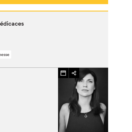
édicaces
nesse