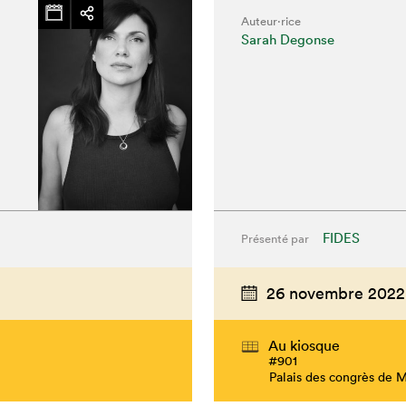
Auteur·rice
Sarah Degonse
FIDES
Présenté par
26 novembre 2022
Au kiosque
#901
Palais des congrès de 