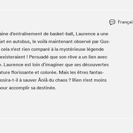
Club de lecture Braindate
Communication-Jeunesse au Salon
Françai
Le Salon dans ta classe
ine d’entraînement de bas­ket-ball, Lau­rence a une
La Maison des libraires
­jet en auto­bus, le voilà main­tenant observé par Gus­
Liseur Public
ut cela n’est rien com­paré à la mys­térieuse légende
Vitrine du Festival littéraire international Metropolis
bleu
 exis­teraient ! Per­suadé que son rêve a un lien avec
La lecture en cadeau
. Lau­rence est loin d’imaginer que ses décou­vertes
L'Aparté
ure floris­sante et col­orée. Mais les êtres fan­tas­
SLM PRO
s­sira-t-il à sauver Åniå du chaos ? Rien n’est moins
pour accom­plir sa destinée.