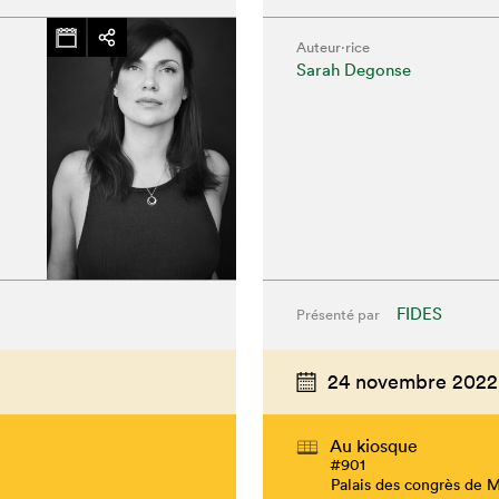
Auteur·rice
Sarah Degonse
FIDES
Présenté par
24 novembre 2022
Au kiosque
#901
Palais des congrès de 