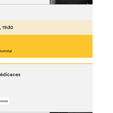
Fermer
,
11h30
Montréal
édicaces
nesse