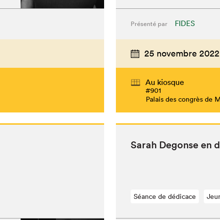
FIDES
Présenté par
25 novembre 2022
Au kiosque
#901
Palais des congrès de 
Sarah Degonse en d
Séance de dédicace
Jeu