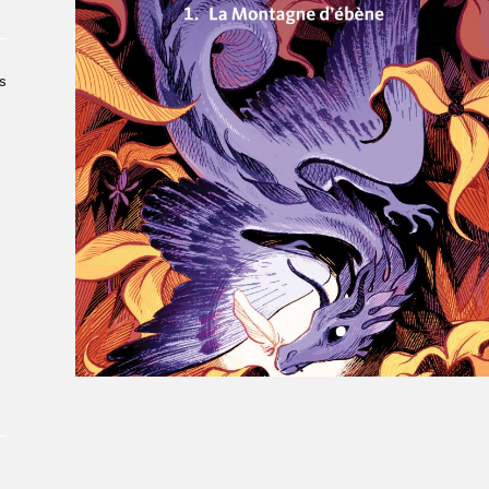
Le Salon dans la ville, espace
organisateur⋅rice
> SLM Pro
s