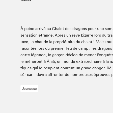
Studio Radio-Canada
Matinées scolaires
Les matins Petits bonheurs (0-5 ans)
Espace Lis-moi MTL (12-18 ans)
À peine arrivé au Chalet des drag­ons pour une sema
sen­sa­tion étrange. Après un rêve bizarre lors du tra
Le grand jeu de lecture à voix haute du Salon
tave, le chat de la pro­prié­taire du chalet ! Mais to
Espace Montréal-Nord
racon­tée lors du pre­mier feu de camp : les drag­ons
Tapis rouge des écrivain·e·s
cette légende, le garçon décide de men­er l’enquête
Zone Manga
le mèneront à Åniå, un monde extra­or­di­naire à la nat
La Grande tournée de Bologne (Coin de survie des
tiques qui le peu­plent courent un grave dan­ger. Réu
illustrateur·rice·s)
sûr car il devra affron­ter de nom­breuses épreuves 
Espace jeunesse Desjardins
Jeunesse
Archives
SLM 2021