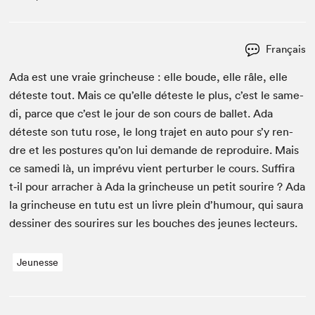
Français
Ada est une vraie grincheuse : elle boude, elle râle, elle
déteste tout. Mais ce qu’elle déteste le plus, c’est le same­
di, parce que c’est le jour de son cours de bal­let. Ada
déteste son tutu rose, le long tra­jet en auto pour s’y ren­
dre et les pos­tures qu’on lui demande de repro­duire. Mais
ce same­di là, un imprévu vient per­turber le cours. Suf­fi­ra
t‑il pour arracher à Ada la grincheuse un petit sourire ? Ada
la grincheuse en tutu est un livre plein d’hu­mour, qui saura
dessin­er des sourires sur les bouch­es des jeunes lecteurs.
Jeunesse