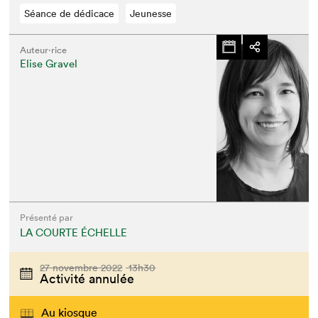
Séance de dédicace
Jeunesse
Auteur·rice
Elise Gravel
Présenté par
LA COURTE ÉCHELLE
Que cherchez-vous?
27 novembre 2022
13h30
Activité annulée
Au kiosque