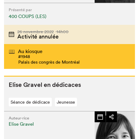
Présenté par
400 COUPS (LES)
26 novembre 2022
14h00
Activité annulée
Au kiosque
#1948
Palais des congrès de Montréal
Elise Grav­el en dédicaces
Séance de dédicace
Jeunesse
Auteur·rice
Elise Gravel