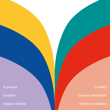
À propos
Contact
Emplois
Devenir bénévole!
Espace médias
Vidéos et balados