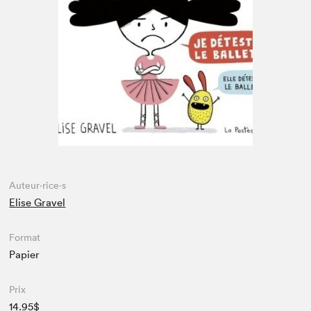
Espace enseignant·e·s
Espace pro
Auteur·rice·s
Elise Gravel
Format
Papier
Prix
14.95$