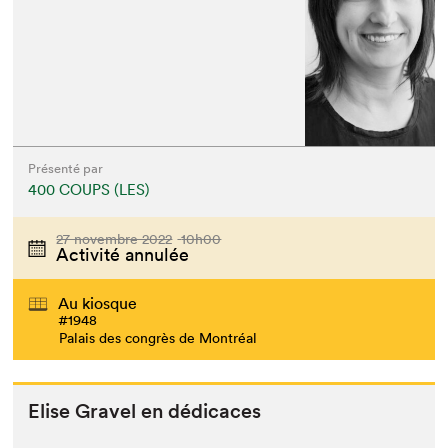
Présenté par
400 COUPS (LES)
27 novembre 2022
10h00
Activité annulée
Au kiosque
#1948
Palais des congrès de Montréal
Elise Grav­el en dédicaces