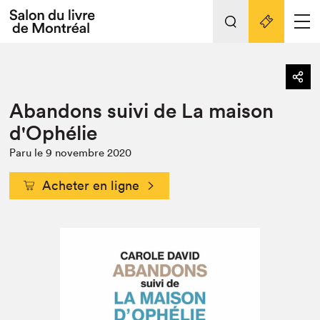
Tout sur l'édition 2022
Nos activités
retour
Abandons suivi de La maison
Actualités
Liens pratiques
d'Ophélie
Édition 2022
Paru le 9 novembre 2020
Vidéos et Balados
Acheter en ligne
Planifier sa visite
Club de lecture Braindate
Nous connaître
Projets partenaires 2022
Espace médias
Espace exposant⋅e⋅s
Archives