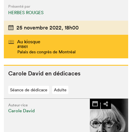
Présenté par
HERBES ROUGES
25 novembre 2022,
18h00
Au kiosque
#1861
Palais des congrès de Montréal
Car­ole David en dédicaces
Séance de dédicace
Adulte
Auteur·rice
Carole David