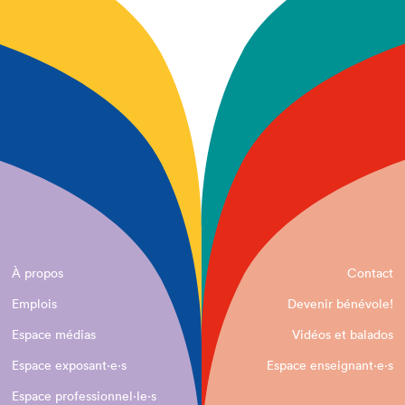
À propos
Contact
Emplois
Devenir bénévole!
Espace médias
Vidéos et balados
Espace exposant·e⋅s
Espace enseignant·e⋅s
Espace professionnel·le⋅s