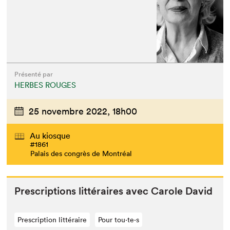
Présenté par
HERBES ROUGES
25 novembre 2022,
18h00
Au kiosque
#1861
Palais des congrès de Montréal
Pre­scrip­tions lit­téraires avec Car­ole David
Prescription littéraire
Pour tou⋅te⋅s