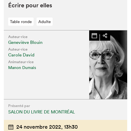
Écrire pour elles
Table ronde
Adulte
Auteur·rice
Geneviève Blouin
Auteur·rice
Carole David
Animateur⋅rice
Manon Dumais
Présenté par
SALON DU LIVRE DE MONTRÉAL
24 novembre 2022,
13h30