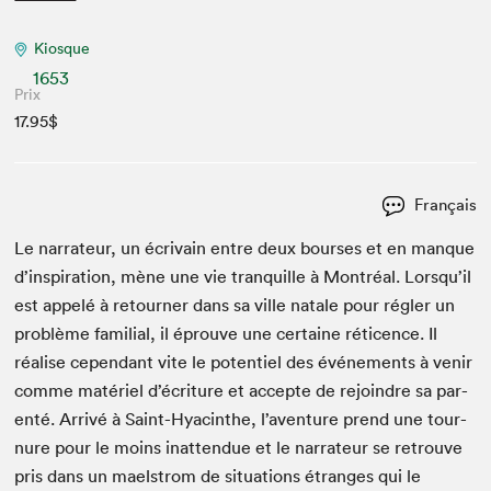
Kiosque
1653
Prix
17.95$
Français
Le nar­ra­teur, un écrivain entre deux bours­es et en manque
d’in­spi­ra­tion, mène une vie tran­quille à Mon­tréal. Lorsqu’il
est appelé à retourn­er dans sa ville natale pour régler un
prob­lème famil­ial, il éprou­ve une cer­taine réti­cence. Il
réalise cepen­dant vite le poten­tiel des événe­ments à venir
comme matériel d’écriture et accepte de rejoin­dre sa par­
en­té. Arrivé à Saint-Hyacinthe, l’aventure prend une tour­
nure pour le moins inat­ten­due et le nar­ra­teur se retrou­ve
pris dans un mael­strom de sit­u­a­tions étranges qui le