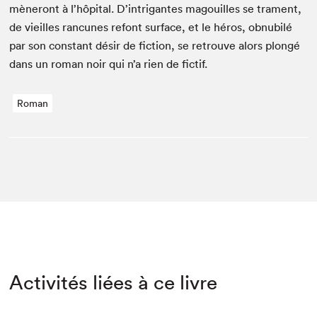
mèneront à l’hôpi­tal. D’intrigantes magouilles se tra­ment,
de vieilles ran­cunes refont sur­face, et le héros, obnu­bilé
par son con­stant désir de fic­tion, se retrou­ve alors plongé
dans un roman noir qui n’a rien de fictif.
Roman
Activités liées à ce livre