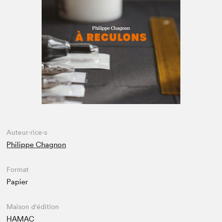
Espace enseignant·e·s
Espace pro
Auteur·rice·s
Philippe Chagnon
Format
Papier
Maison d'édition
HAMAC