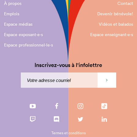
À propos
Contact
Emplois
Devenir bénévole!
Espace médias
Vidéos et balados
Espace exposant·e⋅s
Espace enseignant·e⋅s
Espace professionnel·le⋅s
Inscrivez-vous à l'infolettre
Termes et conditions