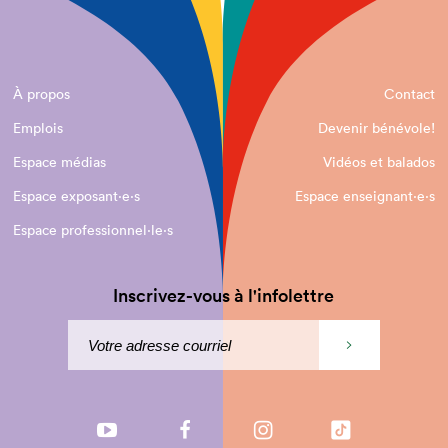
À propos
Contact
Emplois
Devenir bénévole!
Espace médias
Vidéos et balados
Espace exposant·e⋅s
Espace enseignant·e⋅s
Espace professionnel·le⋅s
Inscrivez-vous à l'infolettre