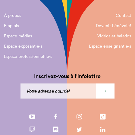
À propos
Contact
Emplois
Devenir bénévole!
Espace médias
Vidéos et balados
Espace exposant·e⋅s
Espace enseignant·e⋅s
Espace professionnel·le⋅s
Inscrivez-vous à l'infolettre