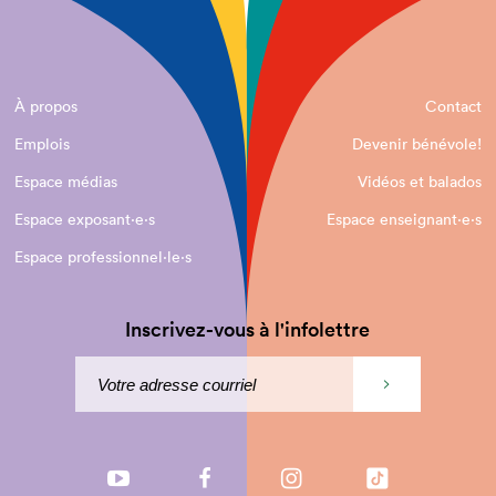
À propos
Contact
Emplois
Devenir bénévole!
Espace médias
Vidéos et balados
Espace exposant·e⋅s
Espace enseignant·e⋅s
Espace professionnel·le⋅s
Inscrivez-vous à l'infolettre