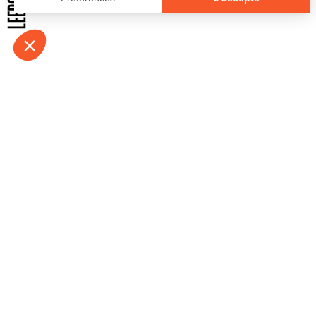
À propos
Contact
Emplois
Devenir bénévo
Espace médias
Vidéos et balad
Espace exposant·e⋅s
Espace enseign
Espace professionnel·le⋅s