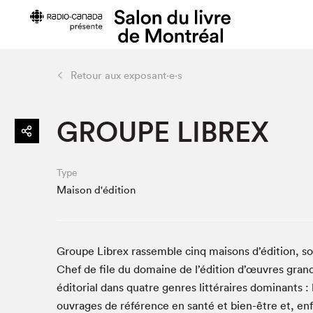
Retour aux exposant·e·s
Édition 2022
Planifier sa
GROUPE LIBREX
Toute la programmation
Plan du Sa
> Au Palais
Prix d'entr
> Dans la ville
Heures d'o
Type
> En ligne
Se rendre 
Maison d'édition
Liste des exposant·e·s
Menus Capit
Liste des auteur·rice·s
Foire aux q
visiteur⋅eus
Groupe Librex rassemble cinq maisons d’édition, soi
Chef de file du domaine de l’édition d’œuvres gran
éditorial dans quatre genres littéraires dominants : l
Projets partenaires 2022
ouvrages de référence en santé et bien-être et, e