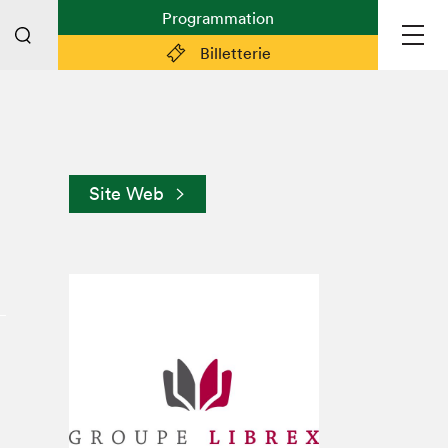
Programmation
Billetterie
Liens pratiques
Plan du Salon
Site Web
Planifier sa visite (prix d'entrée,
horaire, info pratiques)
Billetterie: achetez vos billets!
FAQ visiteur·euse·s
Espace professionnel·le·s
Espace enseignant·e·s
Espace médias
Devenir bénévole
Espace exposant·e·s