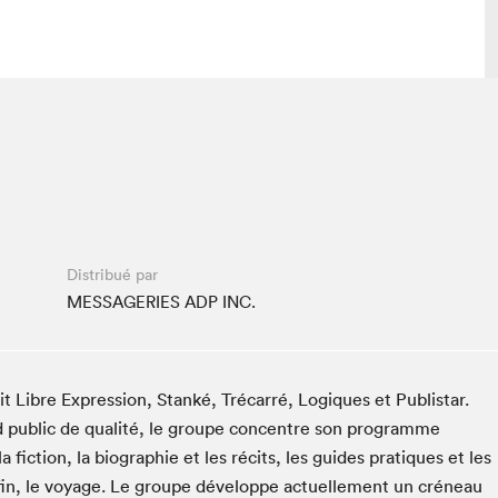
 visite
Nous connaître
lon
À propos
ée
Mission et valeurs
uverture
Équipe
Distribué par
au Salon
Politique de prévention du
MESSAGERIES ADP INC.
harcèlement
al Traiteur
Politique d’écoresponsabilité
uestions des
e⋅s
t Libre Expression, Stanké, Trécarré, Logiques et Publistar.
d public de qualité, le groupe concentre son programme
a fiction, la biographie et les récits, les guides pratiques et les
nfin, le voyage. Le groupe développe actuellement un créneau