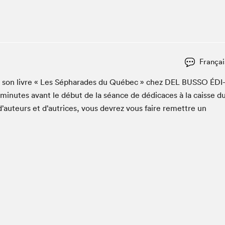
Club de lecture Braindate
Communication-Jeunesse au Salon
Le Salon dans ta classe
La Maison des libraires
Françai
Liseur Public
er son livre « Les Sépha­rades du Québec » chez
DEL
BUS­SO
ÉDI
Vitrine du Festival littéraire international Metropolis
bleu
min­utes avant le début de la séance de dédi­caces à la caisse d
La lecture en cadeau
d’auteurs et d’autrices, vous devrez vous faire remet­tre un
L'Aparté
SLM PRO