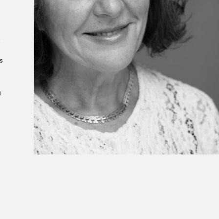
Le Salon dans la ville, espace
organisateur⋅rice
> SLM Pro
s
­
u