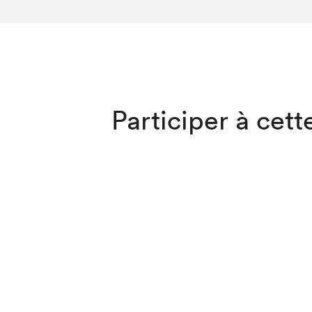
SLM 2020
SLM 2019
SLM 2018
Que cherc
Participer à cette