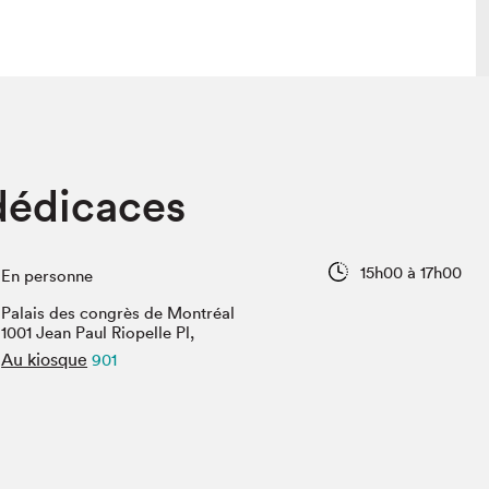
 visite
Nous connaître
dédicaces
lon
À propos
ée
Mission et valeurs
uverture
Équipe
15h00 à 17h00
En personne
au Salon
Politique de prévention du
harcèlement
Palais des congrès de Montréal
al Traiteur
1001 Jean Paul Riopelle Pl,
Politique d’écoresponsabilité
uestions des
Au kiosque
901
e⋅s