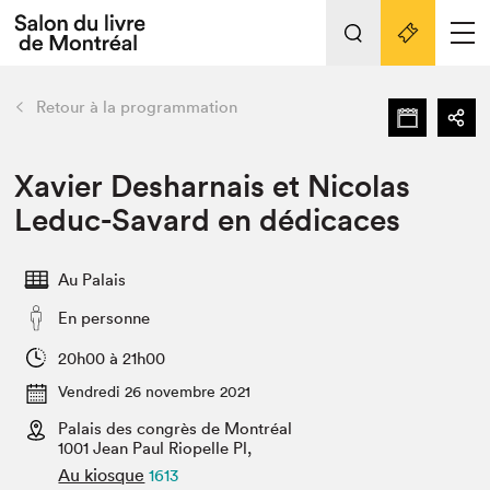
Tout sur l'édition 2022
Nos activités
retour
Retour à la programmation
Actualités
Liens pratiques
Xavier Desharnais et Nicolas
Leduc-Savard en dédicaces
Édition 2022
Vidéos et Balados
Au Palais
Planifier sa visite
En personne
Club de lecture Braindate
Nous connaître
20h00 à 21h00
Vendredi 26 novembre 2021
Projets partenaires 2022
Espace médias
Palais des congrès de Montréal
1001 Jean Paul Riopelle Pl,
Espace exposant⋅e⋅s
Archives
Au kiosque
1613