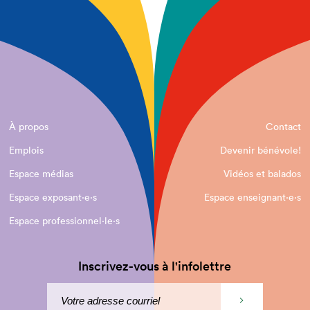
À propos
Contact
Emplois
Devenir bénévole!
Espace médias
Vidéos et balados
Espace exposant·e⋅s
Espace enseignant·e⋅s
Espace professionnel·le⋅s
Inscrivez-vous à l'infolettre