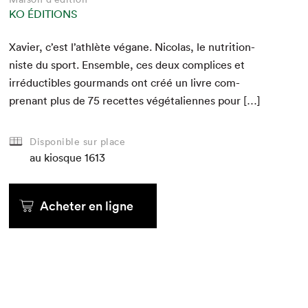
KO ÉDITIONS
Xavier, c’est l’athlète végane. Nico­las, le nutri­tion­
niste du sport. Ensem­ble, ces deux com­plices et
irré­ductibles gour­mands ont créé un livre com­
prenant plus de
75
recettes végé­tal­i­ennes pour […]
Disponible sur place
au kiosque
1613
Acheter en ligne