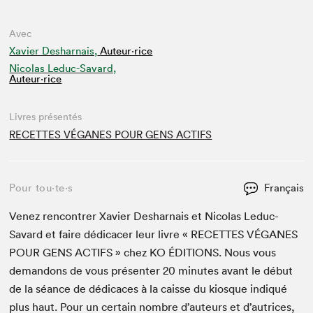
Avec
Xavier Desharnais,
Auteur·rice
Nicolas Leduc-Savard,
Auteur·rice
Livres présentés
RECETTES VÉGANES POUR GENS ACTIFS
Pour tou⋅te⋅s
Français
Venez ren­con­tr­er Xavier Deshar­nais et Nico­las Leduc-
Savard et faire dédi­cac­er leur livre «
RECETTES
VÉGANES
POUR
GENS
ACT­IFS
» chez
KO
ÉDI­TIONS
. Nous vous
deman­dons de vous présen­ter
20
min­utes avant le début
de la séance de dédi­caces à la caisse du kiosque indiqué
plus haut. Pour un cer­tain nom­bre d’auteurs et d’autrices,