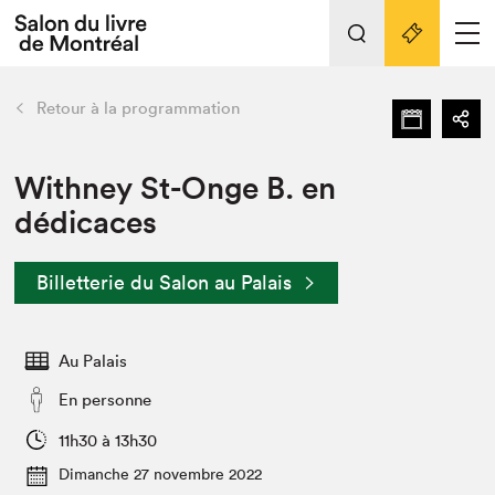
Tout sur l'édition 2022
Nos activités
retour
Retour à la programmation
Actualités
Liens pratiques
Withney St-Onge B. en
dédicaces
Édition 2022
Vidéos et Balados
Billetterie du Salon au Palais
Planifier sa visite
Club de lecture Braindate
Nous connaître
Au Palais
Projets partenaires 2022
En personne
Espace médias
11h30 à 13h30
Espace exposant⋅e⋅s
Archives
Dimanche 27 novembre 2022