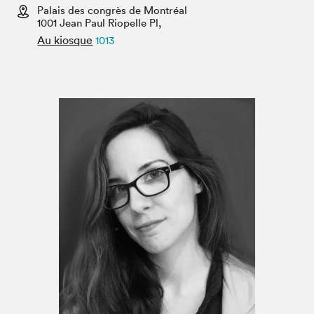
Espace enseignant·e·s
Palais des congrès de Montréal
1001 Jean Paul Riopelle Pl,
Espace pro
Au kiosque
1013