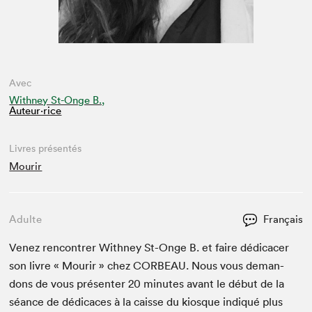
Avec
Withney St-Onge B.,
Auteur·rice
Livres présentés
Mourir
Adulte
Français
Venez ren­con­tr­er With­ney St-Onge B. et faire dédi­cac­er
son livre « Mourir » chez
COR­BEAU
. Nous vous deman­
dons de vous présen­ter
20
min­utes avant le début de la
séance de dédi­caces à la caisse du kiosque indiqué plus