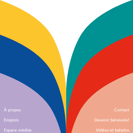
À propos
Contact
Emplois
Devenir bénévole!
Espace médias
Vidéos et balados