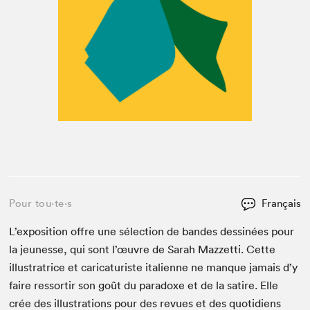
Pour tou⋅te⋅s
Français
L’exposition offre une sélec­tion de ban­des dess­inées pour
la jeunesse, qui sont l’œuvre de Sarah Mazzetti. Cette
illus­tra­trice et car­i­ca­tur­iste ital­i­enne ne manque jamais d’y
faire ressor­tir son goût du para­doxe et de la satire. Elle
crée des illus­tra­tions pour des revues et des quo­ti­di­ens