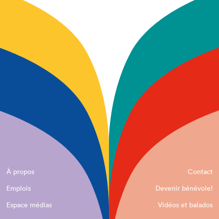
À propos
Contact
Emplois
Devenir bénévole!
Espace médias
Vidéos et balados