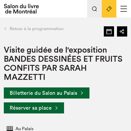
Tout sur l'édition 2022
Nos activités
retour
Retour à la programmation
Actualités
Liens pratiques
Visite guidée de l'exposition
BANDES DESSINÉES ET FRUITS
Édition 2022
CONFITS PAR SARAH
Vidéos et Balados
MAZZETTI
Planifier sa visite
Club de lecture Braindate
Nous connaître
Billetterie du Salon au Palais
Projets partenaires 2022
Réserver sa place
Espace médias
Espace exposant⋅e⋅s
Archives
Au Palais