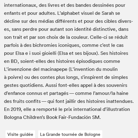
inter­na­tionaux, des livres et des ban­des dess­inées pour
enfants et pour adultes. L’alphabet visuel de Sarah se
décline sur des médias dif­férents et pour des cibles divers­
es, sans per­dre pour autant son iden­tité dis­tinc­tive, dans
son trait et par son choix de la couleur. Celle-ci se réduit
par­fois à des bichromies iconiques, comme c’est le cas
pour Elsa e i suoi gioiel­li (Elsa et ses bijoux). Ses his­toires
en
BD
, soient-elles des his­toires épisodiques comme
L’invenzione del maci­napepe (L’invention du moulin
à poivre) ou des con­tes plus longs, s’inspirent de sim­ples
gestes quo­ti­di­ens. Aus­si font-elles appel à des sou­venirs
d’enfance con­nus et partagés — comme l’amour/la haine
des fruits con­fits — qui font jail­lir des his­toires inat­ten­dues.
En
2019
, elle a rem­porté le prix inter­na­tion­al d’illustration
Bologna Children’s Book Fair-Fun­dación
SM
.
Visite guidée
La Grande tournée de Bologne