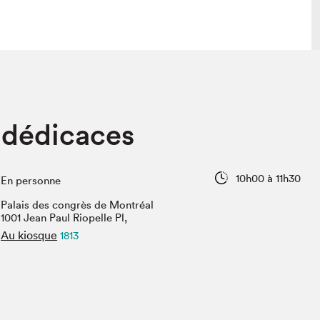
 visite
Nous connaître
 dédicaces
lon
À propos
ée
Mission et valeurs
uverture
Équipe
10h00 à 11h30
En personne
au Salon
Politique de prévention du
harcèlement
Palais des congrès de Montréal
al Traiteur
1001 Jean Paul Riopelle Pl,
Politique d’écoresponsabilité
uestions des
Au kiosque
1813
e⋅s