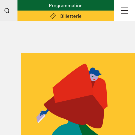
Programmation
Billetterie
Liens pratiques
Plan du Salon
Planifier sa visite (prix d'entrée,
horaire, info pratiques)
Billetterie: achetez vos billets!
FAQ visiteur·euse·s
Espace professionnel·le·s
Espace enseignant·e·s
Espace médias
Devenir bénévole
Espace exposant·e·s