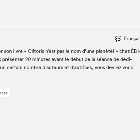
Club de lecture Braindate
Communication-Jeunesse au Salon
Le Salon dans ta classe
La Maison des libraires
Françai
Liseur Public
­er son livre « Cli­toris n’est pas le nom d’une planète! » chez
ÉDI
Vitrine du Festival littéraire international Metropolis
bleu
 présen­ter
20
min­utes avant le début de la séance de dédi­
La lecture en cadeau
 un cer­tain nom­bre d’auteurs et d’autrices, vous devrez vous
L'Aparté
SLM PRO
esse