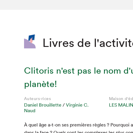
SLM 2020
SLM 2019
SLM 2018
Livres de l'activi
Clitoris n'est pas le nom d
planète!
Auteurs·rices
Maison d'éd
Daniel Brouillette
/
Virginie C.
LES MALI
Que cherc
Naud
À quel âge a‑t-on ses pre­mières règles ? Pourquoi a
dans la face ? Quels sont les com­plex­es les plus co