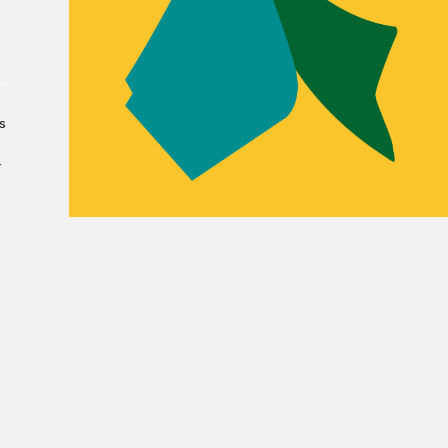
Le Salon dans la ville, espace
organisateur⋅rice
> SLM Pro
s
­