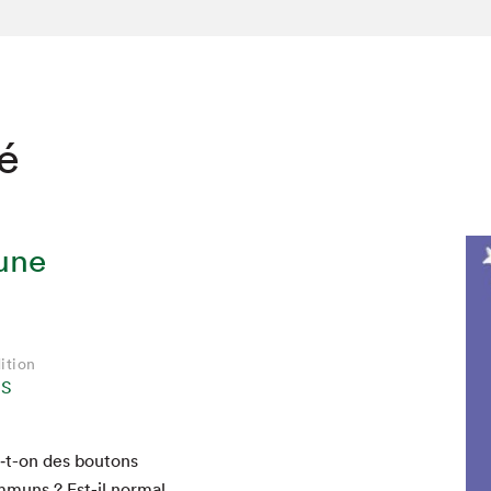
té
'une
ition
NS
hez-vous?
‑t-on des bou­tons
m­muns ? Est-il nor­mal