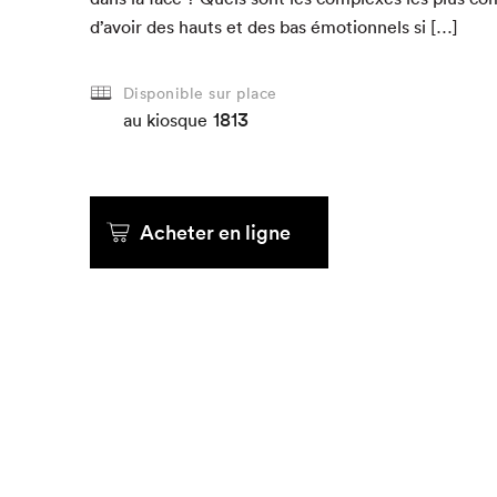
d’avoir des hauts et des bas émo­tion­nels si […]
Disponible sur place
1813
au kiosque
Acheter en ligne