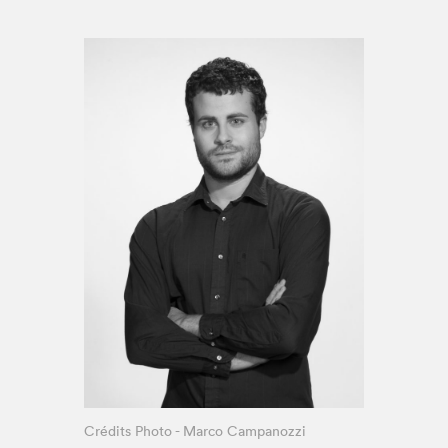
Espace enseignant·e·s
Espace pro
Crédits Photo - Marco Campanozzi