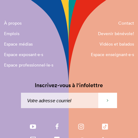
À propos
Contact
Emplois
Devenir bénévole!
Espace médias
Vidéos et balados
Espace exposant·e⋅s
Espace enseignant·e⋅s
Espace professionnel·le⋅s
Inscrivez-vous à l'infolettre