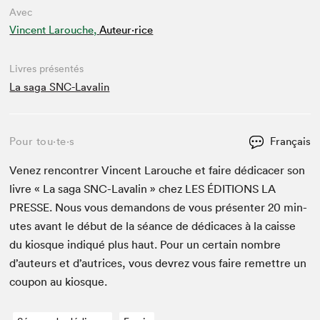
Avec
Vincent Larouche,
Auteur·rice
Livres présentés
La saga SNC-Lavalin
Pour tou⋅te⋅s
Français
Venez ren­con­tr­er Vin­cent Larouche et faire dédi­cac­er son
livre « La saga SNC-Lavalin » chez
LES
ÉDI­TIONS
LA
PRESSE
. Nous vous deman­dons de vous présen­ter
20
min­
utes avant le début de la séance de dédi­caces à la caisse
du kiosque indiqué plus haut. Pour un cer­tain nom­bre
d’auteurs et d’autrices, vous devrez vous faire remet­tre un
coupon au kiosque.