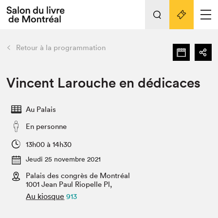
Tout sur l'édition 2022
Nos activités
retour
Retour à la programmation
Actualités
Liens pratiques
Vincent Larouche en dédicaces
Édition 2022
Au Palais
Vidéos et Balados
En personne
Planifier sa visite
Club de lecture Braindate
13h00 à 14h30
Nous connaître
Jeudi 25 novembre 2021
Palais des congrès de Montréal
Projets partenaires 2022
Espace médias
1001 Jean Paul Riopelle Pl,
Au kiosque
913
Espace exposant⋅e⋅s
Archives