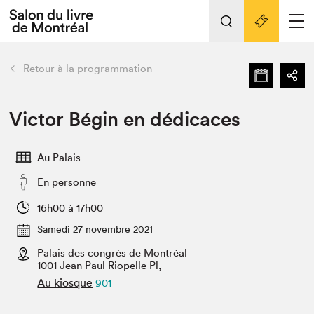
Tout sur l'édition 2022
Nos activités
retour
Retour à la programmation
Actualités
Liens pratiques
Victor Bégin en dédicaces
Édition 2022
Au Palais
Vidéos et Balados
En personne
Planifier sa visite
Club de lecture Braindate
16h00 à 17h00
Nous connaître
Samedi 27 novembre 2021
Palais des congrès de Montréal
Projets partenaires 2022
Espace médias
1001 Jean Paul Riopelle Pl,
Au kiosque
901
Espace exposant⋅e⋅s
Archives