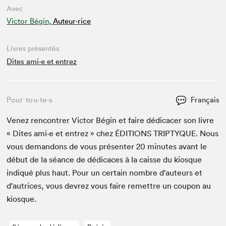
Avec
Victor Bégin,
Auteur·rice
Livres présentés
Dites ami·e et entrez
Pour tou⋅te⋅s
Français
Venez ren­con­tr­er Vic­tor Bégin et faire dédi­cac­er son livre
« Dites ami·e et entrez » chez
ÉDI­TIONS
TRIP­TYQUE
. Nous
vous deman­dons de vous présen­ter
20
min­utes avant le
début de la séance de dédi­caces à la caisse du kiosque
indiqué plus haut. Pour un cer­tain nom­bre d’auteurs et
d’autrices, vous devrez vous faire remet­tre un coupon au
kiosque.