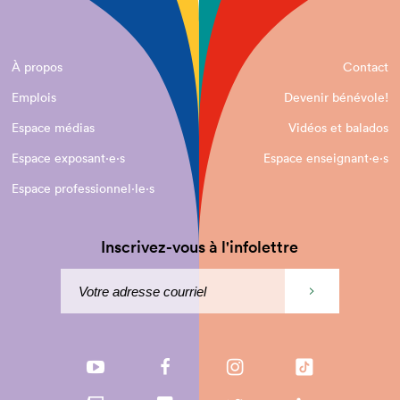
À propos
Contact
Emplois
Devenir bénévole!
Espace médias
Vidéos et balados
Espace exposant·e⋅s
Espace enseignant·e⋅s
Espace professionnel·le⋅s
Inscrivez-vous à l'infolettre