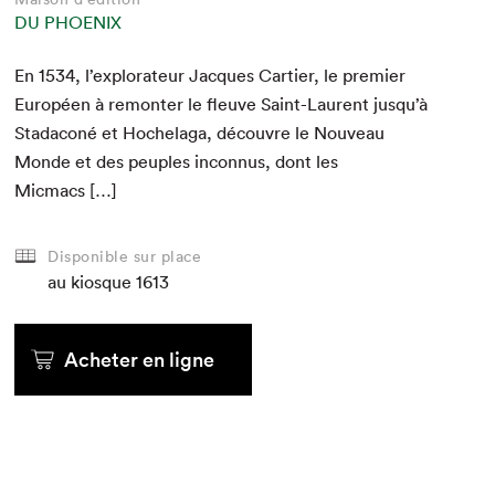
DU PHOENIX
En
1534
, l’explorateur Jacques Carti­er, le pre­mier
Européen à remon­ter le fleuve Saint-Lau­rent jusqu’à
Stada­coné et Hochela­ga, décou­vre le Nou­veau
Monde et des peu­ples incon­nus, dont les
Micmacs […]
Disponible sur place
au kiosque
1613
Acheter en ligne