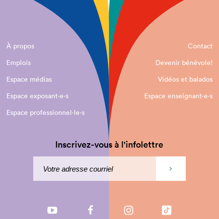
À propos
Contact
Emplois
Devenir bénévole!
Espace médias
Vidéos et balados
Espace exposant·e⋅s
Espace enseignant·e⋅s
Espace professionnel·le⋅s
Inscrivez-vous à l'infolettre