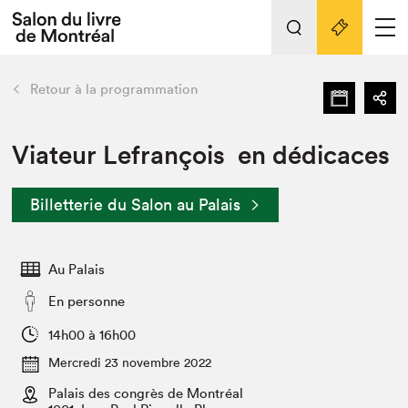
Tout sur l'édition 2022
Nos activités
retour
Retour à la programmation
Actualités
Liens pratiques
Viateur Lefrançois en dédicaces
Édition 2022
Billetterie du Salon au Palais
Vidéos et Balados
Planifier sa visite
Au Palais
Club de lecture Braindate
Nous connaître
En personne
Projets partenaires 2022
14h00 à 16h00
Espace médias
Mercredi 23 novembre 2022
Espace exposant⋅e⋅s
Archives
Palais des congrès de Montréal