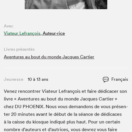
Avec
Viateur Lefrançois,
Auteur·rice
Livres présentés
Aventures au bout du monde Jacques Cartier
Jeunesse
10 à 13 ans
Français
Venez ren­con­tr­er Via­teur Lefrançois et faire dédi­cac­er son
livre « Aven­tures au bout du monde Jacques Carti­er »
chez
DU
PHOENIX
. Nous vous deman­dons de vous présen­
ter
20
min­utes avant le début de la séance de dédi­caces
à la caisse du kiosque indiqué plus haut. Pour un cer­tain
nom­bre d’auteurs et d’autrices, vous devrez vous faire