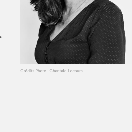
Le Salon dans la ville, espace
organisateur⋅rice
> SLM Pro
s
Crédits Photo - Chantale Lecours