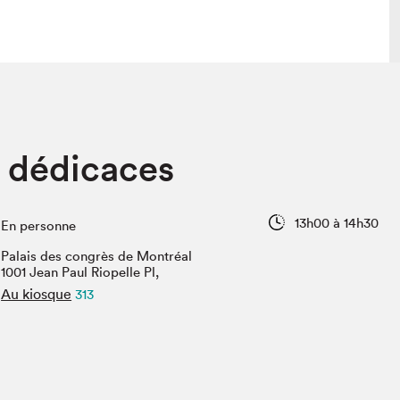
 visite
Nous connaître
 dédicaces
lon
À propos
ée
Mission et valeurs
uverture
Équipe
13h00 à 14h30
En personne
au Salon
Politique de prévention du
harcèlement
Palais des congrès de Montréal
al Traiteur
1001 Jean Paul Riopelle Pl,
Politique d’écoresponsabilité
uestions des
Au kiosque
313
e⋅s