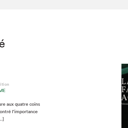
té
ition
ME
ure aux qua­tre coins
hez-vous?
on­tré l’importance
…]