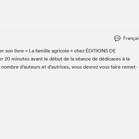
Club de lecture Braindate
Communication-Jeunesse au Salon
Le Salon dans ta classe
La Maison des libraires
Françai
Liseur Public
er son livre « La famille agri­cole » chez
ÉDI­TIONS
DE
Vitrine du Festival littéraire international Metropolis
bleu
er
20
min­utes avant le début de la séance de dédi­caces à la
La lecture en cadeau
n nom­bre d’auteurs et d’autrices, vous devrez vous faire remet­
L'Aparté
SLM PRO