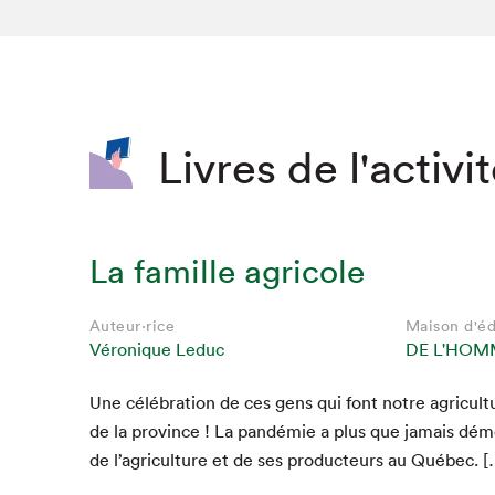
SLM 2020
SLM 2019
SLM 2018
Livres de l'activi
La famille agricole
Auteur·rice
Maison d'éd
Véronique Leduc
DE L'HOM
Une célébra­tion de ces gens qui font notre agri­cul­t
Que cherc
de la province ! La pandémie a plus que jamais dém
de l’agriculture et de ses pro­duc­teurs au Québec. [