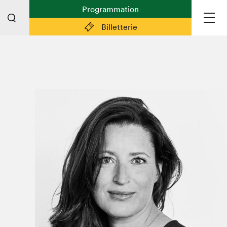
Programmation
Billetterie
Liens pratiques
Plan du Salon
Planifier sa visite (prix d'entrée,
horaire, info pratiques)
Billetterie: achetez vos billets!
FAQ visiteur·euse·s
Espace professionnel·le·s
Espace enseignant·e·s
Espace médias
Devenir bénévole
Espace exposant·e·s