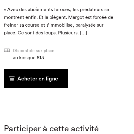
« Avec des aboiements féro­ces, les pré­da­teurs se
mon­trent enfin. Et la piè­gent. Mar­got est for­cée de
frein­er sa course et s’immobilise, ­paralysée sur
place. Ce sont des loups. Plusieurs. […]
Disponible sur place
au kiosque
813
Acheter en ligne
Participer à cette activité