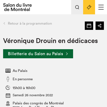
Tout sur l'édition 2022
Nos activités
retour
Retour à la programmation
Actualités
Liens pratiques
Véronique Drouin en dédicaces
Édition 2022
Billetterie du Salon au Palais
Vidéos et Balados
Planifier sa visite
Au Palais
Club de lecture Braindate
Nous connaître
En personne
Projets partenaires 2022
15h00 à 16h00
Espace médias
Samedi 26 novembre 2022
Espace exposant⋅e⋅s
Archives
Palais des congrès de Montréal