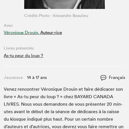
Crédits Photo - Alexandre Beaulieu
Avec
Véronique Drouin,
Auteur·rice
Livres présentés
As-tu peur du loup ?
Jeunesse
14 à 17 ans
Français
Venez ren­con­tr­er Véronique Drouin et faire dédi­cac­er son
livre « As-tu peur du loup ? » chez
BAYARD
CANA­DA
LIVRES
. Nous vous deman­dons de vous présen­ter
20
min­
utes avant le début de la séance de dédi­caces à la caisse
du kiosque indiqué plus haut. Pour un cer­tain nom­bre
d’auteurs et d’autrices, vous devrez vous faire remet­tre un