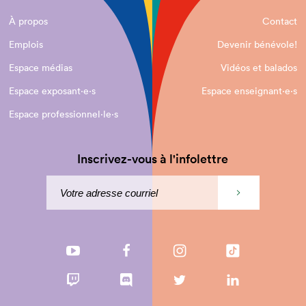
À propos
Contact
Emplois
Devenir bénévole!
Espace médias
Vidéos et balados
Espace exposant·e⋅s
Espace enseignant·e⋅s
Espace professionnel·le⋅s
Inscrivez-vous à l'infolettre