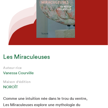
Les Miraculeuses
Auteur·rice
Vanessa Courville
Maison d'édition
NOROÎT
Comme une intu­ition née dans le trou du ven­tre,
Les Mirac­uleuses explore une mytholo­gie du