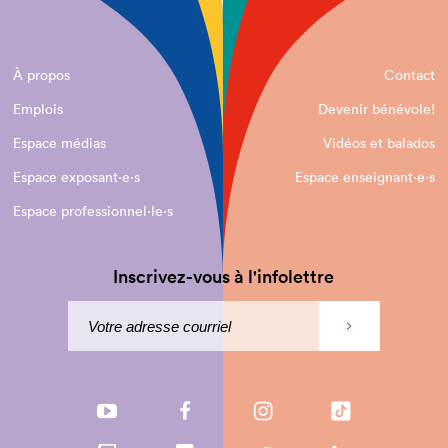
À propos
Contact
Emplois
Devenir bénévole!
Espace médias
Vidéos et balados
Espace exposant·e⋅s
Espace enseignant·e⋅s
Espace professionnel·le⋅s
Inscrivez-vous à l'infolettre