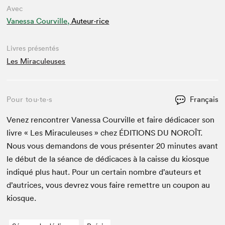
Avec
Vanessa Courville,
Auteur·rice
Livres présentés
Les Miraculeuses
Pour tou⋅te⋅s
Français
Venez ren­con­tr­er Vanes­sa Courville et faire dédi­cac­er son
livre « Les Mirac­uleuses » chez
ÉDI­TIONS
DU
NOROÎT
.
Nous vous deman­dons de vous présen­ter
20
min­utes avant
le début de la séance de dédi­caces à la caisse du kiosque
indiqué plus haut. Pour un cer­tain nom­bre d’auteurs et
d’autrices, vous devrez vous faire remet­tre un coupon au
kiosque.