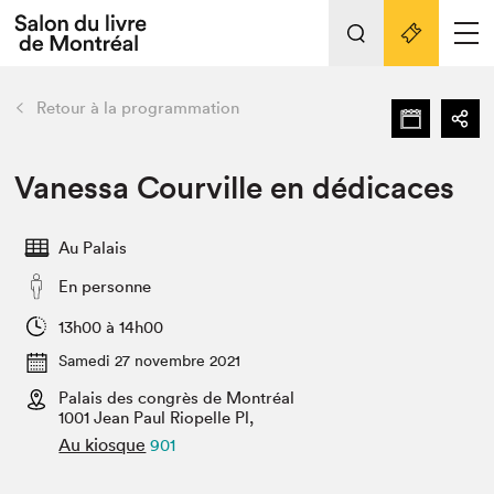
Tout sur l'édition 2022
Nos activités
retour
Retour à la programmation
Actualités
Liens pratiques
Vanessa Courville en dédicaces
Édition 2022
Au Palais
Vidéos et Balados
En personne
Planifier sa visite
Club de lecture Braindate
13h00 à 14h00
Nous connaître
Samedi 27 novembre 2021
Palais des congrès de Montréal
Projets partenaires 2022
Espace médias
1001 Jean Paul Riopelle Pl,
Au kiosque
901
Espace exposant⋅e⋅s
Archives