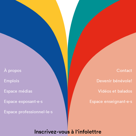
À propos
Contact
Emplois
Devenir bénévole!
Espace médias
Vidéos et balados
Espace exposant·e⋅s
Espace enseignant·e⋅s
Espace professionnel·le⋅s
Inscrivez-vous à l'infolettre