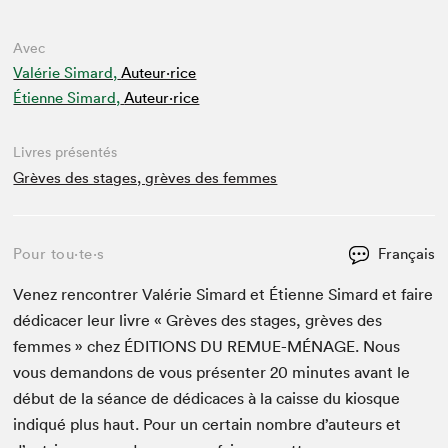
Avec
Valérie Simard,
Auteur·rice
Étienne Simard,
Auteur·rice
Livres présentés
Grèves des stages, grèves des femmes
Pour tou⋅te⋅s
Français
Venez ren­con­tr­er Valérie Simard et Éti­enne Simard et faire
dédi­cac­er leur livre « Grèves des stages, grèves des
femmes » chez
ÉDI­TIONS
DU
REMUE-MÉNAGE
. Nous
vous deman­dons de vous présen­ter
20
min­utes avant le
début de la séance de dédi­caces à la caisse du kiosque
indiqué plus haut. Pour un cer­tain nom­bre d’auteurs et