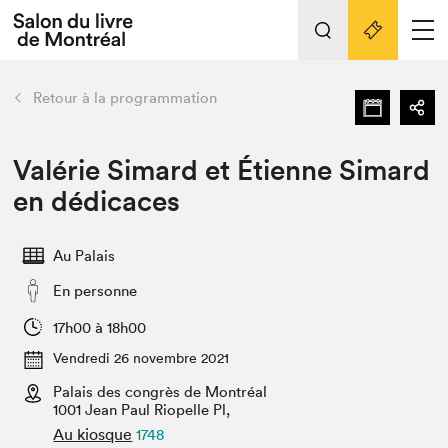
Tout sur l'édition 2022
Nos activités
retour
Retour à la programmation
Actualités
Liens pratiques
Valérie Simard et Étienne Simard
en dédicaces
Édition 2022
Vidéos et Balados
Au Palais
Planifier sa visite
En personne
Club de lecture Braindate
Nous connaître
17h00 à 18h00
Vendredi 26 novembre 2021
Projets partenaires 2022
Espace médias
Palais des congrès de Montréal
1001 Jean Paul Riopelle Pl,
Espace exposant⋅e⋅s
Archives
Au kiosque
1748