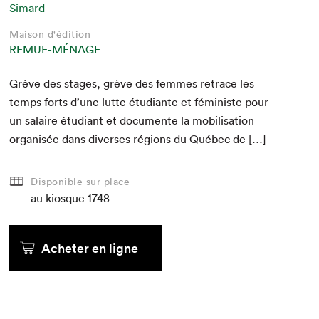
Simard
Maison d'édition
REMUE-MÉNAGE
Grève des stages, grève des femmes retrace les
temps forts d’une lutte étu­di­ante et fémin­iste pour
un salaire étu­di­ant et doc­u­mente la mobil­i­sa­tion
organ­isée dans divers­es régions du Québec de […]
Disponible sur place
au kiosque
1748
Acheter en ligne