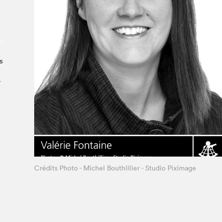
Le Salon dans la ville, espace
organisateur⋅rice
> SLM Pro
s
­
Crédits Photo - Michel Bouthillier - Studio Piximage