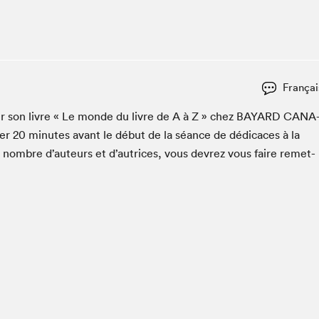
Club de lecture Braindate
Communication-Jeunesse au Salon
Le Salon dans ta classe
La Maison des libraires
Françai
Liseur Public
­er son livre « Le monde du livre de A à Z » chez
BAYARD
CANA
Vitrine du Festival littéraire international Metropolis
bleu
ter
20
min­utes avant le début de la séance de dédi­caces à la
La lecture en cadeau
n nom­bre d’auteurs et d’autrices, vous devrez vous faire remet­
L'Aparté
SLM PRO