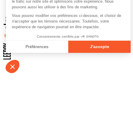
À propos
Contact
Emplois
Devenir bénévo
Espace médias
Vidéos et balad