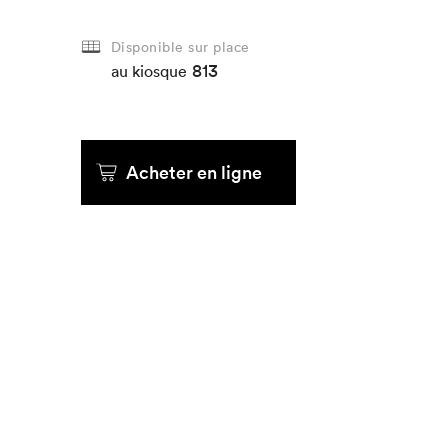
Disponible sur place
Que cherc
813
au kiosque
Acheter en ligne