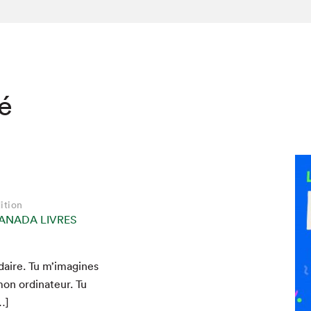
té
ition
ANADA LIVRES
­daire. Tu m’imagines
on ordi­na­teur. Tu
…]