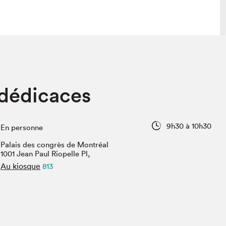
 visite
Nous connaître
 dédicaces
lon
À propos
ée
Mission et valeurs
uverture
Équipe
9h30 à 10h30
En personne
au Salon
Politique de prévention du
harcèlement
Palais des congrès de Montréal
al Traiteur
1001 Jean Paul Riopelle Pl,
Politique d’écoresponsabilité
uestions des
Au kiosque
813
e⋅s