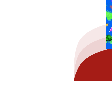
hez-vous?