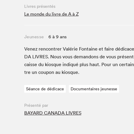
Livres présentés
Studio Radio-Canada
Le monde du livre de A à Z
Matinées scolaires
Les matins Petits bonheurs (0-5 ans)
Espace Lis-moi MTL (12-18 ans)
Jeunesse
6 à 9 ans
Le grand jeu de lecture à voix haute du Salon
Venez ren­con­tr­er Valérie Fontaine et faire dédi­cac
Espace Montréal-Nord
DA
LIVRES
. Nous vous deman­dons de vous présen­
Tapis rouge des écrivain·e·s
caisse du kiosque indiqué plus haut. Pour un cer­tai
Zone Manga
tre un coupon au kiosque.
La Grande tournée de Bologne (Coin de survie des
illustrateur·rice·s)
Séance de dédicace
Documentaires jeunesse
Espace jeunesse Desjardins
Présenté par
BAYARD CANADA LIVRES
Archives
SLM 2021