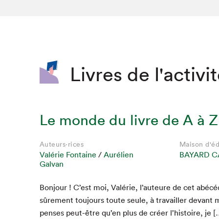
SLM 2020
SLM 2019
SLM 2018
Livres de l'activi
Le monde du livre de A à Z
Auteurs·rices
Maison d'éd
Valérie Fontaine
/
Aurélien
BAYARD C
Galvan
Bon­jour ! C’est moi, Valérie, l’auteure de cet abécé
sûre­ment tou­jours toute seule, à tra­vailler devant m
pens­es peut-être qu’en plus de créer l’histoire, je [