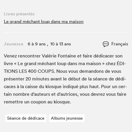
Livres présentés
Le grand méchant loup dans ma maison
Jeunesse
6 à 9 ans , 10 à 13 ans
Français
Venez ren­con­tr­er Valérie Fontaine et faire dédi­cac­er son
livre « Le grand méchant loup dans ma mai­son » chez
ÉDI­
TIONS
LES
400
COUPS
. Nous vous deman­dons de vous
présen­ter
20
min­utes avant le début de la séance de dédi­
caces à la caisse du kiosque indiqué plus haut. Pour un cer­
tain nom­bre d’auteurs et d’autrices, vous devrez vous faire
remet­tre un coupon au kiosque.
Séance de dédicace
Albums jeunesse