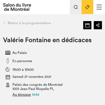
Tout sur l'édition 2022
Nos activités
retour
Retour à la programmation
Actualités
Liens pratiques
Valérie Fontaine en dédicaces
Édition 2022
Au Palais
Vidéos et Balados
En personne
Planifier sa visite
Club de lecture Braindate
11h00 à 12h00
Nous connaître
Samedi 27 novembre 2021
Palais des congrès de Montréal
Projets partenaires 2022
Espace médias
1001 Jean Paul Riopelle Pl,
Au kiosque
1948
Espace exposant⋅e⋅s
Archives