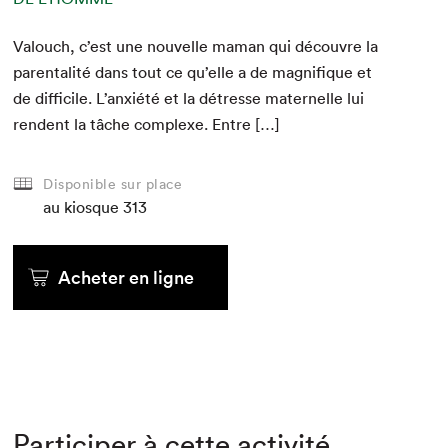
Val­ouch, c’est une nou­velle maman qui décou­vre la
parental­ité dans tout ce qu’elle a de mag­nifique et
de dif­fi­cile. L’anxiété et la détresse mater­nelle lui
ren­dent la tâche com­plexe. Entre […]
Disponible sur place
au kiosque
313
Acheter en ligne
Participer à cette activité