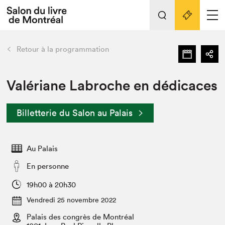
Tout sur l'édition 2022
Nos activités
retour
Retour à la programmation
Actualités
Liens pratiques
Valériane Labroche en dédicaces
Édition 2022
Billetterie du Salon au Palais
Vidéos et Balados
Planifier sa visite
Au Palais
Club de lecture Braindate
Nous connaître
En personne
Projets partenaires 2022
19h00 à 20h30
Espace médias
Vendredi 25 novembre 2022
Espace exposant⋅e⋅s
Archives
Palais des congrès de Montréal