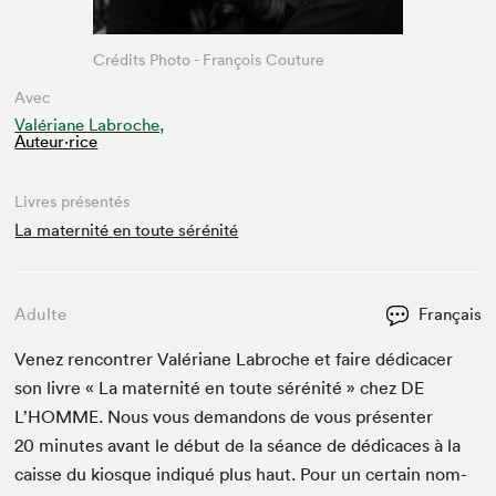
Crédits Photo - François Couture
Avec
Valériane Labroche,
Auteur·rice
Livres présentés
La maternité en toute sérénité
Adulte
Français
Venez ren­con­tr­er Valéri­ane Labroche et faire dédi­cac­er
son livre « La mater­nité en toute sérénité » chez
DE
L’HOMME. Nous vous deman­dons de vous présen­ter
20
min­utes avant le début de la séance de dédi­caces à la
caisse du kiosque indiqué plus haut. Pour un cer­tain nom­