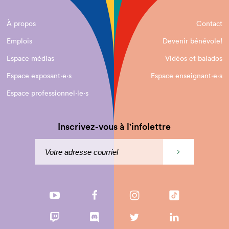
À propos
Contact
Emplois
Devenir bénévole!
Espace médias
Vidéos et balados
Espace exposant·e⋅s
Espace enseignant·e⋅s
Espace professionnel·le⋅s
Inscrivez-vous à l'infolettre