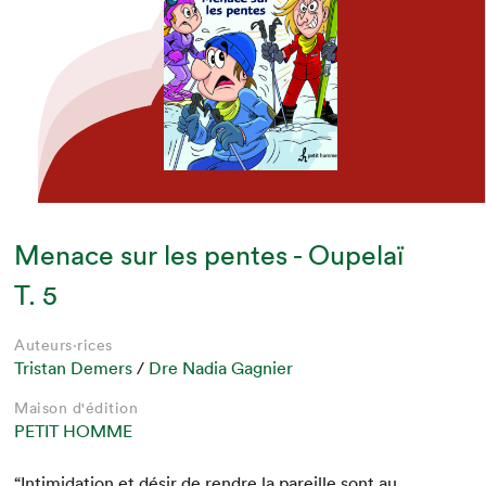
Menace sur les pentes - Oupelaï
T. 5
Auteurs·rices
Tristan Demers
/
Dre Nadia Gagnier
Maison d'édition
PETIT HOMME
“
Intim­i­da­tion et désir de ren­dre la pareille sont au