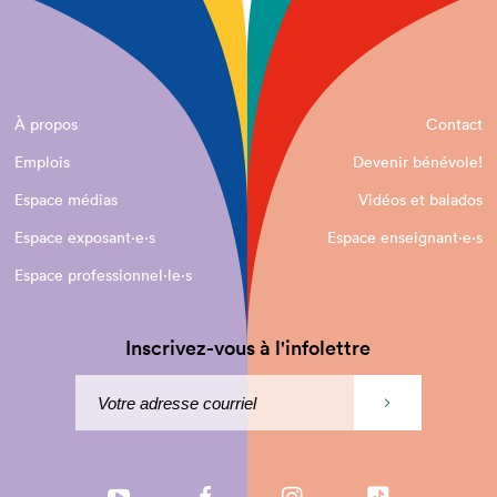
À propos
Contact
Emplois
Devenir bénévole!
Espace médias
Vidéos et balados
Espace exposant·e⋅s
Espace enseignant·e⋅s
Espace professionnel·le⋅s
Inscrivez-vous à l'infolettre