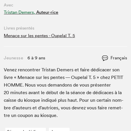
Avec
Tristan Demers,
Auteur·rice
Livres présentés
Menace sur les pentes - Oupelaï T. 5
Jeunesse
6 à 9 ans
Français
Venez ren­con­tr­er Tris­tan Demers et faire dédi­cac­er son
livre « Men­ace sur les pentes — Oupelaï T.
5
» chez
PETIT
HOMME
. Nous vous deman­dons de vous présen­ter
20
min­utes avant le début de la séance de dédi­caces à la
caisse du kiosque indiqué plus haut. Pour un cer­tain nom­
bre d’auteurs et d’autrices, vous devrez vous faire remet­
tre un coupon au kiosque.