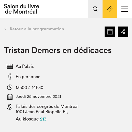
Tout sur l'édition 2022
Nos activités
retour
Retour à la programmation
Actualités
Liens pratiques
Tristan Demers en dédicaces
Édition 2022
Au Palais
Vidéos et Balados
En personne
Planifier sa visite
Club de lecture Braindate
13h00 à 14h30
Nous connaître
Jeudi 25 novembre 2021
Palais des congrès de Montréal
Projets partenaires 2022
Espace médias
1001 Jean Paul Riopelle Pl,
Au kiosque
213
Espace exposant⋅e⋅s
Archives