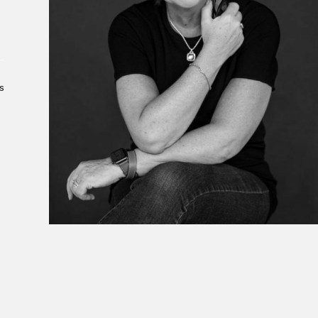
Le Salon dans la ville, espace
organisateur⋅rice
> SLM Pro
s