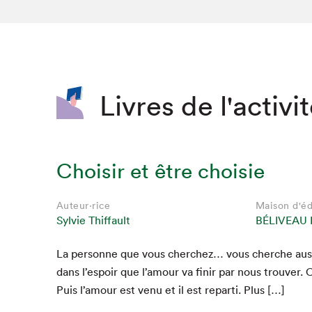
SLM 2020
SLM 2019
SLM 2018
Livres de l'activi
Choisir et être choisie
Auteur·rice
Maison d'éd
Sylvie Thiffault
BÉLIVEAU 
La per­son­ne que vous cherchez… vous cherche aus­
dans l’e­spoir que l’amour va finir par nous trou­ver. 
Puis l’amour est venu et il est repar­ti. Plus […]