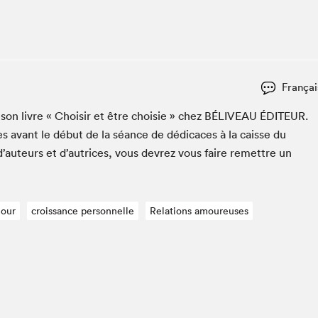
Club de lecture Braindate
Communication-Jeunesse au Salon
Le Salon dans ta classe
La Maison des libraires
Françai
Liseur Public
er son livre « Choisir et être choisie » chez
BÉLIVEAU
ÉDI­TEUR
.
Vitrine du Festival littéraire international Metropolis
bleu
s avant le début de la séance de dédi­caces à la caisse du
La lecture en cadeau
d’auteurs et d’autrices, vous devrez vous faire remet­tre un
L'Aparté
SLM PRO
our
croissance personnelle
Relations amoureuses