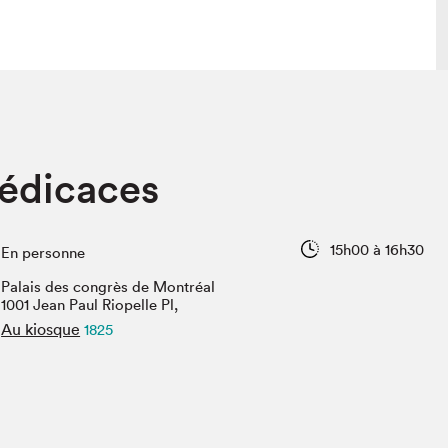
 visite
Nous connaître
dédicaces
lon
À propos
ée
Mission et valeurs
uverture
Équipe
15h00 à 16h30
En personne
au Salon
Politique de prévention du
harcèlement
Palais des congrès de Montréal
al Traiteur
1001 Jean Paul Riopelle Pl,
Politique d’écoresponsabilité
uestions des
Au kiosque
1825
e⋅s