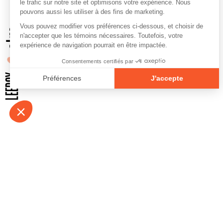
À propos
Contact
Emplois
Devenir bénévo
Espace médias
Vidéos et balad